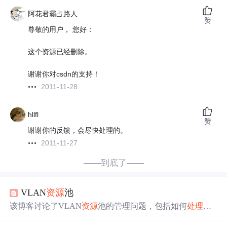
阿花君霸占路人
赞
尊敬的用户， 您好：
这个资源已经删除。
谢谢你对csdn的支持！
2011-11-28
hllfl
赞
谢谢你的反馈，会尽快处理的。
2011-11-27
——到底了——
VLAN
资源
池
该博客讨论了VLAN
资源
池的管理问题，包括如何
处理
VL
AN ID的
申请
和
删除
。当业务需要从
资源
池中
申请
或移除V