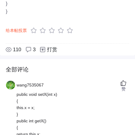
}
}
给本帖投票
110
3
打赏
全部评论
wang7535067
赞
public void setX(int x)
{
this.x = x;
}
public int getX()
{
return this.x;