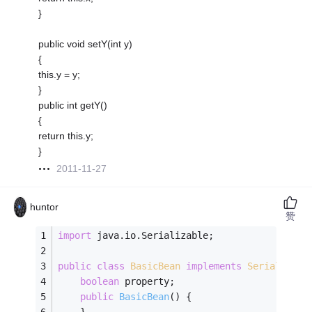
}
public void setY(int y)
{
this.y = y;
}
public int getY()
{
return this.y;
}
2011-11-27
huntor
赞
import
 java.io.Serializable;
public
class
BasicBean
implements
Serializabl
boolean
 property;
public
BasicBean
()
{