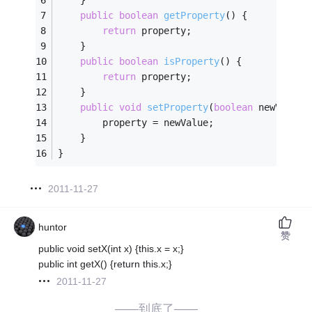
    }
public
boolean
getProperty
()
{
return
 property;
    }
public
boolean
isProperty
()
{
return
 property;
    }
public
void
setProperty
(
boolean
 newValue)
        property = newValue;
    }
}
2011-11-27
huntor
赞
public void setX(int x) {this.x = x;}
public int getX() {return this.x;}
2011-11-27
——到底了——