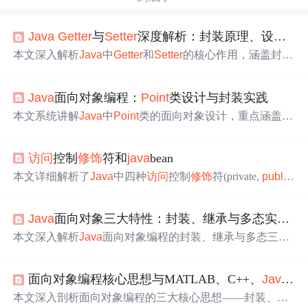
Java
Getter
与
Setter
深度解析：封装原理、设计模式与现代实践
本文深入解析
Java
中
Getter
和
Setter
的核心作用，涵盖封装
机制、
访问
控制
修饰
符、
数据
验证、内部一致性维护、延
迟加载及观察者模式支持；分析性能开销与常见陷阱，对
Java
面向对象编程：
Point
类设计与封装实践
比Lombok与Record等现代替代方案；阐述其在
Java
Bean规
范、序列化框架（Jackson/Hibernate）、依赖注入（Sprin
本文系统讲解
Java
中
Point
类的面向对象设计，重点涵盖私
g）及单元测试中的关键角色，并总结面向对象设计原则下
有成员封装、
Getter
/
Setter
方法
实现与优化、不可变性设
的最佳实践。
计、线程安全处理及现代
Java
特性（如Record、模式匹
访问
控制
修饰
符和
java
bean
配）的应用。内容深入探讨
访问
控制、设计模式（建造
者、享元）、性能优化、单元测试、DDD值对象建模及跨
本文详细解析了
Java
中四种
访问
控制
修饰
符(private,
public
,
语言对比，突出封装性、单一职责与开闭原则在实际工程
protected, default)的
使用
场景和规则，以及如何选择合适的
中的落地。
修饰
符来实现封装、继承和多态。同时介绍了
Java
Bean规
Java
面向对象三大特性：封装、继承与多态实战解析
范，包括POJO和EJB的概念，以及它们在实际开发中的应
用。
本文深入解析
Java
面向对象编程的封装、继承与多态三大
核心特性，涵盖其实现机制（如
访问
修饰
符、extends、虚
方法
表）、实战技巧（不可变类、Builder模式、策略模
面向对象编程核心思想与MATLAB、C++、
Java
、P
式）、常见误区（封装过度、继承滥用、虚调用开销）及J
VM优化要点（final
方法
内联、默认
方法
演进）。结合电商
本文深入剖析面向对象编程的三大核心思想——封装、继