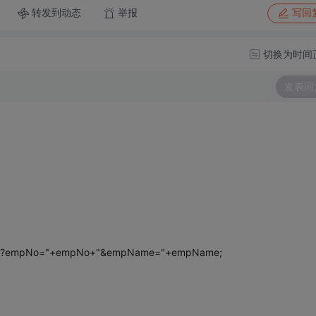
转发到动态
举报
写回
切换为时间
发表回
ervlet?empNo="+empNo+"&empName="+empName;