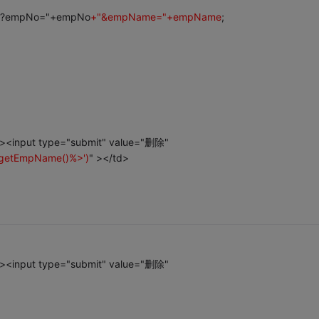
vlet?empNo="+empNo
+"&empName="+empName
;
 ><input type="submit" value="删除"
t.getEmpName()%>')
" ></td>
 ><input type="submit" value="删除"