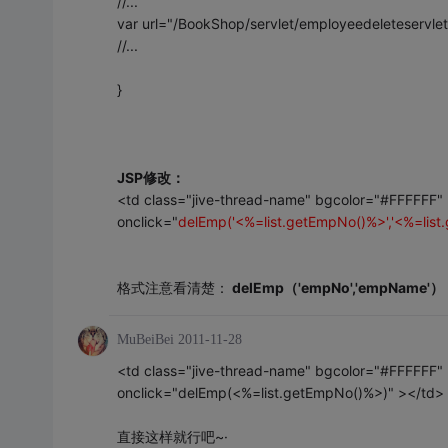
//...
var url="/BookShop/servlet/employeedeleteser
//...
}
JSP修改：
<td class="jive-thread-name" bgcolor="#FFFFFF"
onclick="
delEmp('<%=list.getEmpNo()%>','<%=lis
格式注意看清楚：
delEmp（'empNo','empName'）
MuBeiBei
2011-11-28
<td class="jive-thread-name" bgcolor="#FFFFFF"
onclick="delEmp(<%=list.getEmpNo()%>)" ></td>
直接这样就行吧~·