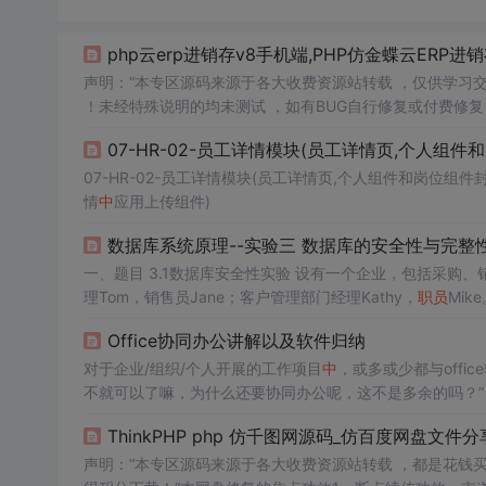
php云erp进销存v8手机端,PHP仿金蝶云ERP
声明：“本专区源码来源于各大收费资源站转载 ，仅供学习
！未经特殊说明的均未测试 ，如有BUG自行修复或付费修复
功能强大 完善图片上传错误本系统采用PHP+MYSQL开
特色1、扫描枪...
07-HR-02-员工详情模块(员工详情页,个人组件和岗位组
情
中
应用上传组件)
数据库系统原理--实验三 数据库的安全性与完整性
一、题目 3.1数据库安全性实验 设有一个企业，包括采购、销
理Tom，销售员Jane；客户管理部门经理Kathy，
职员
Mi
库模式为TPCH数据模式。针对此应用场景，使用自主存取控制
Office协同办公讲解以及软件归纳
对于企业/组织/个人开展的工作项目
中
，或多或少都与offi
不就可以了嘛，为什么还要协同办公呢，这不是多余的吗？”，更有
将从多角度/多场景探讨和分析协同办公的优缺点。以及协同办
ThinkPHP php 仿千图网源码_仿百度网盘文件分享
做文书工作，靠投影仪/黑板演示教学和开会，靠账簿进行资产记账。
声明：“本专区源码来源于各大收费资源站转载 ，都是花钱