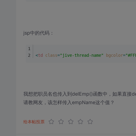
jsp中的代码：
<
td
class
=
"jive-thread-name"
bgcolor
=
"#FF
我想把职员名也传入到delEmp()函数中，如果直接del
请教网友，该怎样传入empName这个值？
给本帖投票