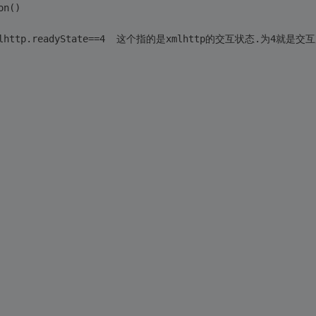
on()
4)//xmlhttp.readyState==4  这个指的是xmlhttp的交互状态.为4就是交