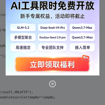
ect("Microsoft.XMLHTTP"); //初始化IE浏览器
eXObject("Msxml2.XMLHTTP"); //初始化IE浏览器
Http=new XMLHttpRequest();               //初始化Mozilla浏览器
x");
icrosoft.XMLHTTP");
yeedeleteservlet?empNo="+empNo;