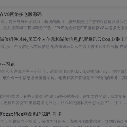
进销存V8网络多仓版源码
交流，提升自身开发能力，商切勿商用！如资源侵犯了您的权益请联系我
，签到投稿即可获得积分下载！”PHP仿金蝶云ERP进销存V8网络多仓版
发，B/S架构，方便随地使用，不管是界面上还是功能上都可以说无可挑剔。
件封装,员工个人信息和岗位信息,配置腾讯云Cos,封装上传图片组件分析,在
--习题
售和客户管理等三个部门，采购部门经理 David,采购员Emily； 销售部
ke。该企业一个信息系统覆盖采购、销售和客户管理等三个部门的业务，其
机制设计一个具体的权限分配方案。 1、创建用户 （1）为采购、销售和.
ce软件打交道，有些人就会说“office办公就办公，需要文件的话，我复制
甚者说“如果都是协同办公，那么我的隐私文件怎么办？”。 下面，小编
公需求产生的原因。在Office软件还未出现的时候，我们通常靠纸质文
dzzoffice网盘系统源码_PHP
当Microsoft公司推出office和金山公司推..
买的，但是站内不测试 ，仅供学习参考，请勿用作商业用途，签到投稿即