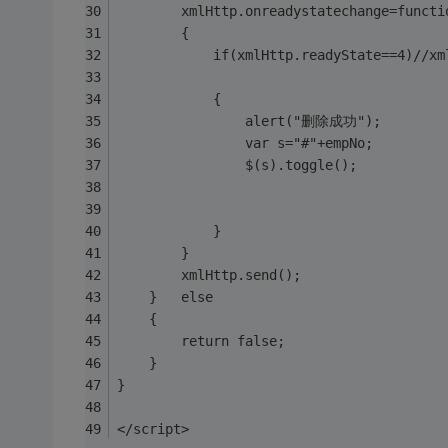
		xmlHttp.onreadystatechange=functi
		{	
			if(xmlHttp.readyState==
			{
				alert("删除成功");
				var s="#"+empNo;
                $(s).toggle();
			}
		}
		xmlHttp.send();
	} 	else
	{
		return false;
	}
}
</script>