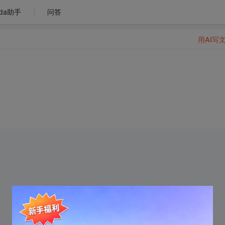
da助手
问答
用AI写