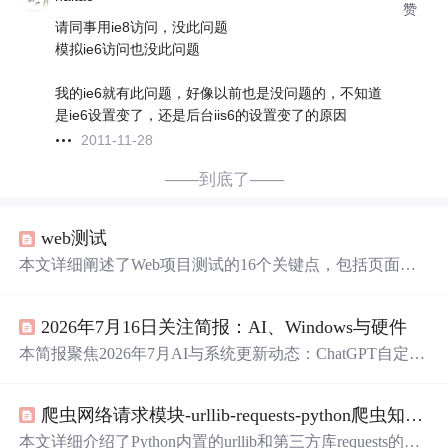
赞
请同事用ie8访问，没此问题
模拟ie6访问也没此问题
我的ie6就有此问题，好像以前也是没问题的，不知道
是ie6设置变了，还是后台iis6的设置变了的原因
2011-11-28
——到底了——
web测试
本文详细阐述了Web项目测试的16个关键点，包括页面显
示、分辨率适配、功能测试、浏览器兼容性、易用性、语
言标准、
图片链接
、重复提交、输入判断、多IE访问、安
2026年7月16日关注简报：AI、Windows与硬件
全考虑、SQL注入防护、Cookie处理、资源链接释放及Kee
palive设置，旨在确保Web应用的功能和性能。
本简报聚焦2026年7月AI与系统更新动态：ChatGPT自定义
指令上限提升至5000字符，GPT-5.6覆盖ChatGPT、Work、
Codex及API，PyCharm等JetBrains IDE支持Codex Agent调
爬虫网络请求模块-urllib-requests-python爬虫知识点2
用；Windows 11七月更新（KB5101650）进入企业灰度阶
段，涉及快捷键生命周期变更、第三方TDI传输注册强
本文详细介绍了Python内置的urllib和第三方库requests的使