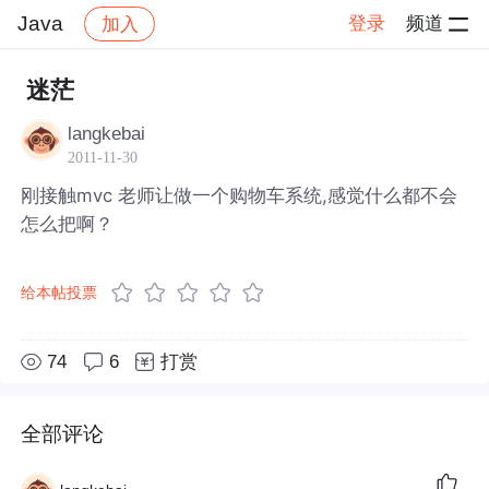
Java
登录
频道
加入
帖子详情
社区
Java
迷茫
langkebai
2011-11-30
刚接触mvc 老师让做一个购物车系统,感觉什么都不会
怎么把啊？
给本帖投票
74
6
打赏
全部评论