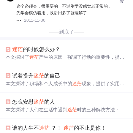
赞
这个必须会，很重要的，不过刚学没感觉老正常的，
先学会模仿着用，以后用多了就理解了
2011-11-30
——到底了——
迷茫
的时候怎么办？
本文探讨了
迷茫
产生的原因，强调了行动的重要性，提倡
年轻人勇于尝试、面对选择，通过学习和实践找到个人方
向。作者引用多位名人名言鼓励读者积极面对
迷茫
，坚信
试着提升
迷茫
的自己
自己的能力，不断前行。,
本文探讨了职场和个人成长中的
迷茫
现象，提供了实用建
议，如培养兴趣爱好、阅读、关爱自己等，鼓励人们冷静
分析现状并积极改变。
怎么安慰
迷茫
的人
本文探讨了人们在生活中遇到
迷茫
时的三种解决方法：接
受现状、为所珍视的人事物付出以及寻找内心的使命。通
过真实故事和启发性问题，帮助读者找到生活的方向。
谁的人生不
迷茫
？！
迷茫
的不止是你！