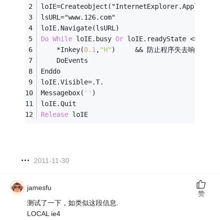
loIE
=
Createobject("InternetExplorer.Applicati
lsURL
=
"www.126.com"
loIE.Navigate(lsURL)
Do
While
 loIE.busy 
Or
 loIE.readyState 
<>
4
*
Inkey(
0.1
,
"H"
)		
&&
 防止程序失去响应
	DoEvents
Enddo
loIE.Visible
=
.T.
Messagebox(
''
)
loIE.Quit
Release
 loIE
2011-11-30
jamesfu
赞
测试了一下，如类似这段信息.
LOCAL ie4