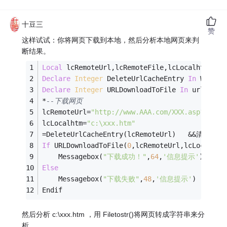
十豆三
赞
这样试试：你将网页下载到本地，然后分析本地网页来判
断结果。
Local
 lcRemoteUrl,lcRemoteFile,lcLocalhtm,lcL
Declare
Integer
 DeleteUrlCacheEntry 
In
 Winine
Declare
Integer
 URLDownloadToFile 
In
 urlmon.D
*
--下载网页
lcRemoteUrl
=
"http://www.AAA.com/XXX.asp?dm=12
lcLocalhtm
=
"c:\xxx.htm"
=
DeleteUrlCacheEntry(lcRemoteUrl)	
&&
清理缓存
If
 URLDownloadToFile(
0
,lcRemoteUrl,lcLocalhtm
	Messagebox(
"下载成功！"
,
64
,
'信息提示'
)
Else
	Messagebox(
"下载失败"
,
48
,
'信息提示'
)
Endif
然后分析 c:\xxx.htm ，用 Filetostr()将网页转成字符串来分
析。