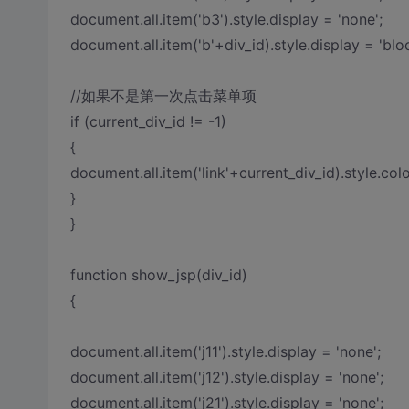
document.all.item('b3').style.display = 'none';
document.all.item('b'+div_id).style.display = 'bloc
//如果不是第一次点击菜单项
if (current_div_id != -1)
{
document.all.item('link'+current_div_id).style.col
}
}
function show_jsp(div_id)
{
document.all.item('j11').style.display = 'none';
document.all.item('j12').style.display = 'none';
document.all.item('j21').style.display = 'none';