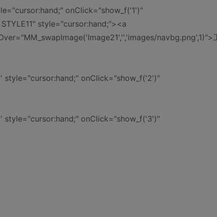
e="cursor:hand;" onClick="show_f('1')"
STYLE11" style="cursor:hand;"><a
r="MM_swapImage('Image21','','images/navbg.png',1)">
 style="cursor:hand;" onClick="show_f('2')"
 style="cursor:hand;" onClick="show_f('3')"