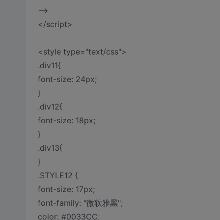
-->
</script>
<style type="text/css">
.div11{
font-size: 24px;
}
.div12{
font-size: 18px;
}
.div13{
}
.STYLE12 {
font-size: 17px;
font-family: "微软雅黑";
color: #0033CC;