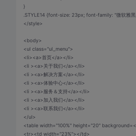
}
.STYLE14 {font-size: 23px; font-family: "微软雅黑"
</style>
<body>
<ul class="ul_menu">
<li><a>首页</a></li>
<li ><a>关于我们</a></li>
<li ><a>解决方案</a></li>
<li ><a>体验中心</a></li>
<li ><a>服务＆支持</a></li>
<li ><a>加入我们</a></li>
<li ><a>联系我们</a></li>
</ul>
<table width="100%" height="20" background=
<tr><td width="23%"></td>