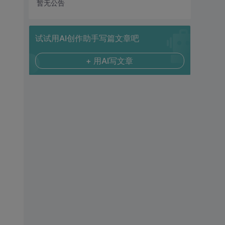
暂无公告
试试用AI创作助手写篇文章吧
+ 用AI写文章