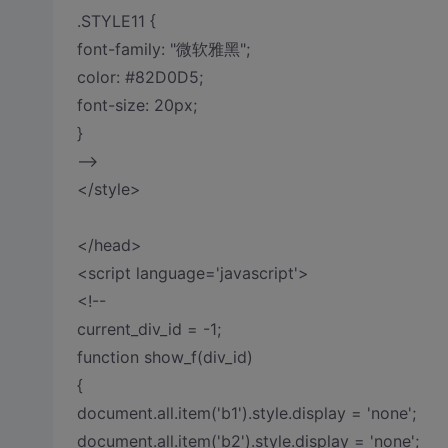
.STYLE11 {
font-family: "微软雅黑";
color: #82D0D5;
font-size: 20px;
}
-->
</style>
</head>
<script language='javascript'>
<!--
current_div_id = -1;
function show_f(div_id)
{
document.all.item('b1').style.display = 'none';
document.all.item('b2').style.display = 'none';