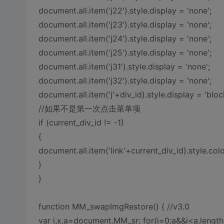
document.all.item('j22').style.display = 'none';
document.all.item('j23').style.display = 'none';
document.all.item('j24').style.display = 'none';
document.all.item('j25').style.display = 'none';
document.all.item('j31').style.display = 'none';
document.all.item('j32').style.display = 'none';
document.all.item('j'+div_id).style.display = 'bloc
//如果不是第一次点击菜单项
if (current_div_id != -1)
{
document.all.item('link'+current_div_id).style.col
}
}
function MM_swapImgRestore() { //v3.0
var i,x,a=document.MM_sr; for(i=0;a&&i<a.length