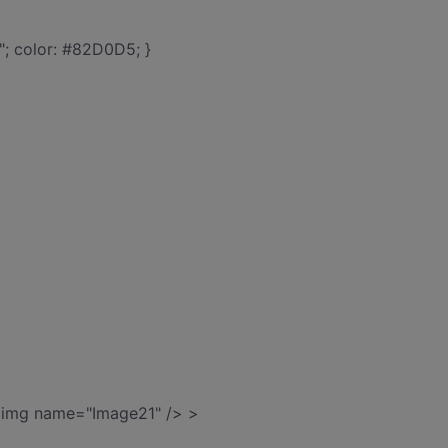
; color: #82D0D5; }
<img name="Image21" /> >