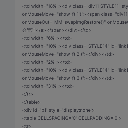
<td width="18%"><div class="div11 STYLE11" styl
onMouseMove="show_f('1')"><span class="div11 
onMouseOut="MM_swapImgRestore()" onMouseOve
会管理</a></span></div></td>
<td width="6%"></td>
<td width="10%"><div class="STYLE14" id='link1'
onMouseMove="show_f('2')"></div></td>
<td width="2%"></td>
<td width="10%"><div class="STYLE14" id='link1'
onMouseMove="show_f('3')"></div></td>
<td width="31%"></td>
</tr>
</table>
<div id='b1' style='display:none'>
<table CELLSPACING='0' CELLPADDING='0'>
<tr>