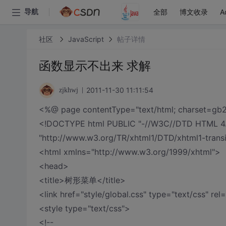
全部
博文收录
A
导航
社区
JavaScript
帖子详情
函数显示不出来 求解
2011-11-30 11:11:54
zjkhwj
<%@ page contentType="text/html; charset=gb23
<!DOCTYPE html PUBLIC "-//W3C//DTD HTML 4.0 
"http://www.w3.org/TR/xhtml1/DTD/xhtml1-transi
<html xmlns="http://www.w3.org/1999/xhtml">
<head>
<title>树形菜单</title>
<link href="style/global.css" type="text/css" rel=
<style type="text/css">
<!--