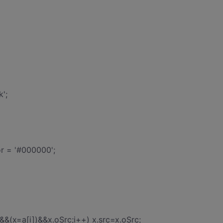
k';
or = '#000000';
&&(x=a[i])&&x.oSrc;i++) x.src=x.oSrc;