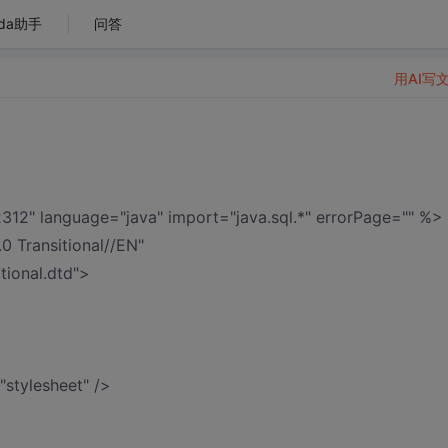
da助手
问答
用AI写
12" language="java" import="java.sql.*" errorPage="" %>
Transitional//EN"
tional.dtd">
"stylesheet" />