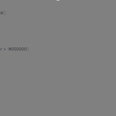
k';
or = '#000000';