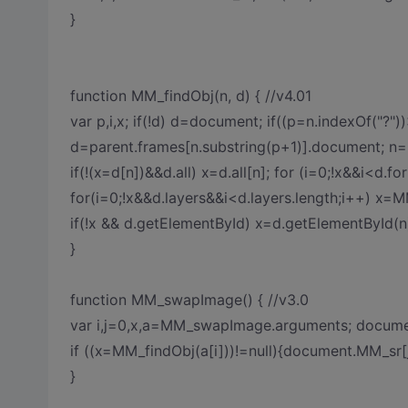
}
function MM_findObj(n, d) { //v4.01
var p,i,x; if(!d) d=document; if((p=n.indexOf("?"
d=parent.frames[n.substring(p+1)].document; n=n
if(!(x=d[n])&&d.all) x=d.all[n]; for (i=0;!x&&i<d.f
for(i=0;!x&&d.layers&&i<d.layers.length;i++) x=M
if(!x && d.getElementById) x=d.getElementById(n)
}
function MM_swapImage() { //v3.0
var i,j=0,x,a=MM_swapImage.arguments; documen
if ((x=MM_findObj(a[i]))!=null){document.MM_sr[j+
}