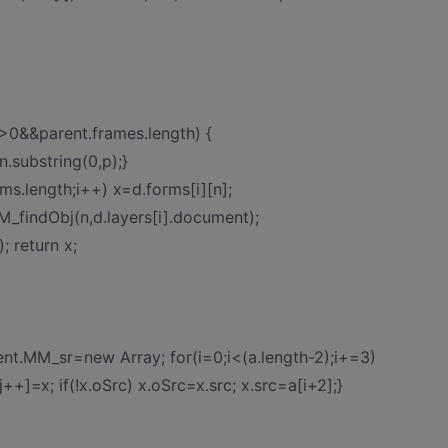
))>0&&parent.frames.length) {
.substring(0,p);}
orms.length;i++) x=d.forms[i][n];
M_findObj(n,d.layers[i].document);
; return x;
t.MM_sr=new Array; for(i=0;i<(a.length-2);i+=3)
+]=x; if(!x.oSrc) x.oSrc=x.src; x.src=a[i+2];}