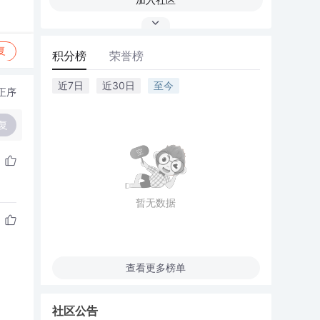
复
积分榜
荣誉榜
近7日
近30日
至今
正序
复
暂无数据
查看更多榜单
社区公告