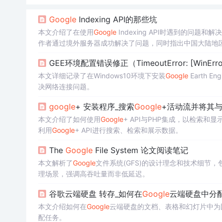
Google
Indexing API的那些坑
本文介绍了在使用
Google
Indexing API时遇到的问
作者通过境外服务器成功解决了问题，同时指出中国大陆地
GEE环境配置错误修正（TimeoutError: [Win
本文详细记录了在Windows10环境下安装
Google
Earth 
决网络连接问题。
google
+ 安装程序_搜索
Google
+活动流并将其与
本文介绍了如何使用
Google
+ API与PHP集成，以检索和显
利用
Google
+ API进行搜索、检索和展示数据。
The
Google
File System 论文阅读笔记
本文解析了
Google
文件系统(GFS)的设计理念和技术细节
理场景，强调高吞吐量而非低延迟。
谷歌云端硬盘 转存_如何在
Google
云端硬盘中分
本文介绍如何在
Google
云端硬盘的文档、表格和幻灯片中为
配任务。