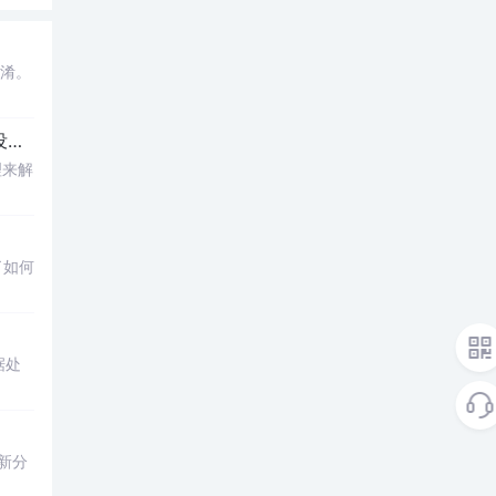
混淆。
。）
理来解
了如何
据处
新分