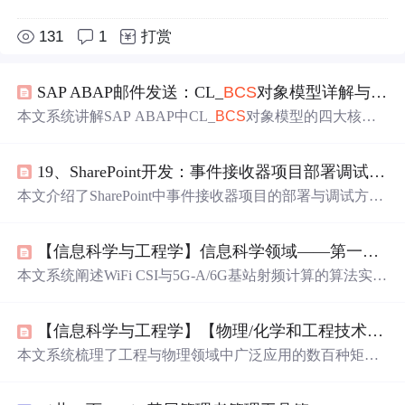
131
1
打赏
SAP ABAP邮件发送：CL_
BCS
对象模型详解与实战应用
本文系统讲解SAP ABAP中CL_
BCS
对象模型的四大核心
组件（
BCS
实例、文档实例、收件人实例、附件实例）及
其标准工作流程，涵盖HTML邮件构建、多附件处理、编
19、SharePoint开发：事件接收器项目部署调试与业务数据集成
码与乱码规避、大附件优化策略、发送状态跟踪及与SAPc
onnect集成等关键技术点，并提供可复用工具类设计与典
本文介绍了SharePoint中事件接收器项目的部署与调试方
型问题排查路径。
法，包括
列表
的添加与删除、项目部署流程及调试技巧。
同时详细讲解了如何使用SharePoint Designer创建
外部
内容
【信息科学与工程学】信息科学领域——第一百三十五篇 射频/天线09
类型，实现业务数据的集成与管理。
本文系统阐述WiFi CSI与5G-A/6G基站射频计算的算法实
现，涵盖多天线、多AP/基站融合及立体几何、拓扑、曲面
建模等场景。所有问题严格遵循FEM-DEM-BEM-IEM电磁
【信息科学与工程学】【物理/化学和工程技术】第六十八篇 密度/介质/刚度/强度/散射/投影矩阵01
仿真框架，融合扩散模型、OTFS波形、智能超表面、语义
通信和AI原生空口等前沿技术，并嵌入数学物理、电磁波
本文系统梳理了工程与物理领域中广泛应用的数百种矩
成像及多物理场约束方程。
阵，重点涵盖刚度矩阵、强度矩阵、介质矩阵三类核心结
构力学与材料本构模型；延伸至量子物理中的过程矩阵、