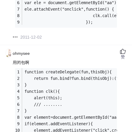
var ele = document.getElemnetById("aa");
ele.attachEvent("onclick",function() {
                             clk.call(ele);
                          });
2011-12-02
ohmysee
赞
用闭包啊
function createDelegate(fun,thisObj){
    return fun.bind?fun.bind(thisObj):(functi
}
function clk(){
    alert(this);
    /// ........
}
var element=document.getElementById("aa");
if(element.addEventListener){
    element.addEventListener("click",createDe