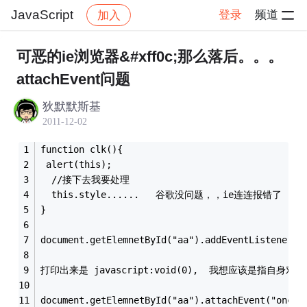
JavaScript
登录
频道
加入
帖子详情
社区
JavaScript
可恶的ie浏览器&#xff0c;那么落后。。。
attachEvent问题
狄默默斯基
2011-12-02
function clk(){
 alert(this);
  //接下去我要处理
  this.style......   谷歌没问题，，ie连连报错了
}
document.getElemnetById("aa").addEventListener("
打印出来是 javascript:void(0),  我想应该是指自身对象
document.getElemnetById("aa").attachEvent("oncli