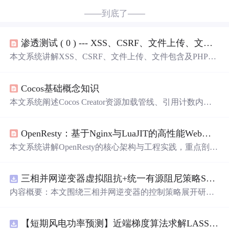
——到底了——
渗透测试 ( 0 ) --- XSS、CSRF、文件上传、文件包含、反序列化漏洞
本文系统讲解XSS、CSRF、文件上传、文件包含及PHP反
序列化五大Web安全漏洞的原理、利用方式与防御策略。
涵盖漏洞定义、分类（如存储型/反射型XSS）、靶场实践
Cocos基础概念知识
（DVWA/Pikachu）、Payload构造、绕过技巧（前端/后端
验证绕过、__wakeup绕过）及主流工具（XSpear、XSSe
本文系统阐述Cocos Creator资源加载管线、引用计数内存
r、WFuzz、蚁剑等）。重点聚焦攻击链构建、文件包含协
管理、Asset Bundle工程化方案、渲染管线与批处理机制、
议（php://、data://）、图片马利用与POP链设计，面向渗透
组件生命周期、事件系统、物理碰撞优化（CCD/射线预
测试实战需求。
OpenResty：基于Nginx与LuaJIT的高性能Web平台架构与实践
判）、自定义动画及跨平台资源兼容策略。重点涵盖资源
预加载/异步加载实现、动态合批与GPU Instancing原理、
本文系统讲解OpenResty的核心架构与工程实践，重点剖析
大型项目显存优化（纹理压缩/LOD）、粘附/弹射/高速穿
其基于Nginx事件驱动模型与LuaJIT深度集成的同步非阻塞
透等物理交互方案，以及多端资源加载适配（Web/小游戏/
协程机制；详述请求处理各阶段（access、content、log
原生）。
三相并网逆变器虚拟阻抗+统一有源阻尼策略SVPWM+SPWM调制仿真
等）的Lua指令应用、阶段化开发模式及API网关实战；涵
盖环境搭建、配置优化、共享字典、子请求、性能调优与
内容概要：本文围绕三相并网逆变器的控制策略展开研
生产排查要点，强调代码缓存、避免阻塞、本地变量优化
究，重点探讨了虚拟阻抗与统一有源阻尼相结合的控制方
等关键技术实践。
法，并实现了SVPWM（空间矢量脉宽调制）与SPWM
【短期风电功率预测】近端梯度算法求解LASSO分位数回归-短期风电功率预测研究（Matlab代码实现）
（正弦脉宽调制）两种调制方式在Simulink平台下的仿真建