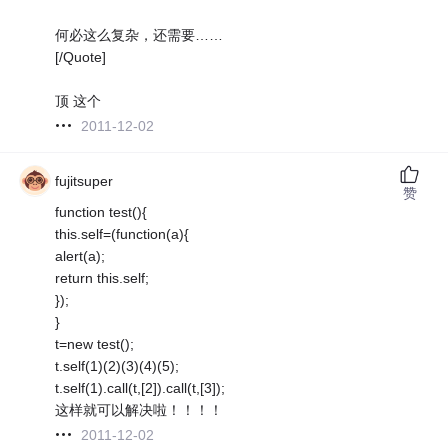
何必这么复杂，还需要……
[/Quote]
顶 这个
2011-12-02
fujitsuper
赞
function test(){
this.self=(function(a){
alert(a);
return this.self;
});
}
t=new test();
t.self(1)(2)(3)(4)(5);
t.self(1).call(t,[2]).call(t,[3]);
这样就可以解决啦！！！！
2011-12-02