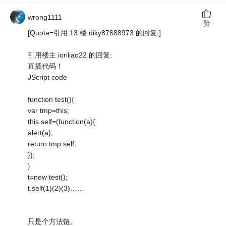
wrong1111
赞
[Quote=引用 13 楼 diky87688973 的回复:]
引用楼主 ioriliao22 的回复:
直插代码！
JScript code
function test(){
var tmp=this;
this.self=(function(a){
alert(a);
return tmp.self;
});
}
t=new test();
t.self(1)(2)(3)……
只是个方法链。