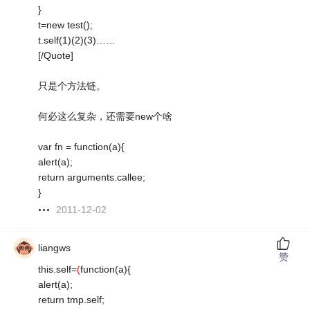
}
t=new test();
t.self(1)(2)(3)……
[/Quote]
只是个方法链。
何必这么复杂，还需要new个啥
var fn = function(a){
alert(a);
return arguments.callee;
}
2011-12-02
liangws
赞
this.self=
(
function(a){
alert(a);
return tmp.self;