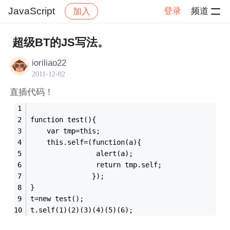
JavaScript
登录
频道
加入
帖子详情
社区
JavaScript
超级BT的JS写法。
ioriliao22
2011-12-02
直插代码！
function test(){
	var tmp=this;
	this.self=(function(a){
	           	alert(a);
	           	return tmp.self;
	           });
}
t=new test();
t.self(1)(2)(3)(4)(5)(6);