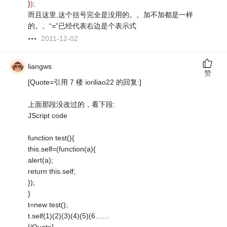
}
)
;
而且这里,这个括号完全是没用的。。加不加都是一样
的。。“=”已经代表右边是个表示式
2011-12-02
liangws
赞
[Quote=引用 7 楼 ioriliao22 的回复:]
上面那段没改过的，看下段:
JScript code
function test(){
this.self=(function(a){
alert(a);
return this.self;
});
}
t=new test();
t.self(1)(2)(3)(4)(5)(6……