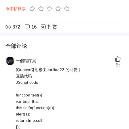
给本帖投票
372
16
打赏
全部评论
一個程序員
赞
[Quote=引用楼主 ioriliao22 的回复:]
直插代码！
JScript code
function test(){
var tmp=this;
this.self=(function(a){
alert(a);
return tmp.self;
});