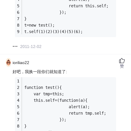
                   return this.self;
               });
}
t=new test();
t.self(1)(2)(3)(4)(5)(6);
2011-12-02
ioriliao22
赞
好吧，我换一段你们就知道了:
function test(){
    var tmp=this;
    this.self=(function(a){
                   alert(a);
                   return tmp.self;
               });
}