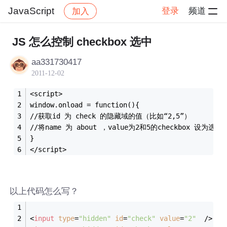
JavaScript
登录
频道
加入
帖子详情
社区
JavaScript
JS 怎么控制 checkbox 选中
aa331730417
2011-12-02
<script>
window.onload = function(){
//获取id 为 check 的隐藏域的值（比如“2,5”）
//将name 为 about ，value为2和5的checkbox 设为选中 
}
</script>
以上代码怎么写？
<
input
type
=
"hidden"
id
=
"check"
value
=
"2"
  />