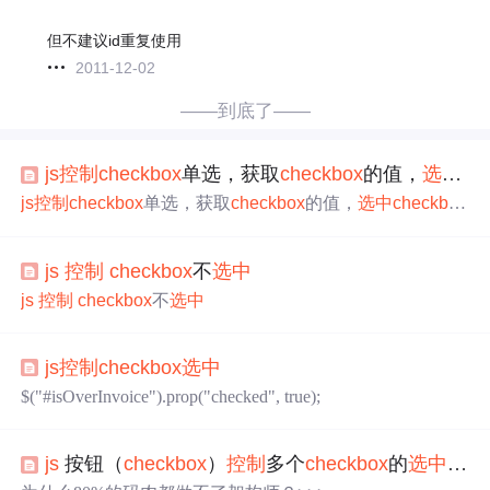
但不建议id重复使用
2011-12-02
——到底了——
js
控制
checkbox
单选，获取
checkbox
的值，
选中
ch
js
控制
checkbox
单选，获取
checkbox
的值，
选中
checkbox
。
js
控制
checkbox
不
选中
js
控制
checkbox
不
选中
js
控制
checkbox
选中
$("#isOverInvoice").prop("checked", true);
js
按钮（
checkbox
）
控制
多个
checkbox
的
选中
或不