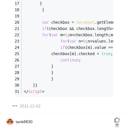
	   }
        }
var
 checkbox = 
document
.getElementsBy
if
(checkbox && checkbox.length>
0
){
for
(
var
 m=
0
;m<checkbox.length;m++){
for
(
var
 n=
0
;n<values.length;n
if
(checkbox[m].value == value
			checkbox[m].checked = 
true
;
continue
;
		    }
	        }
            }	
	}}
</
script
>
2011-12-02
tank8830
赞