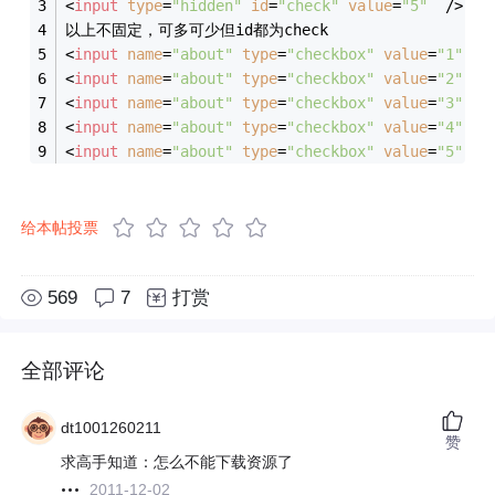
<
input
type
=
"hidden"
id
=
"check"
value
=
"5"
  />
以上不固定，可多可少但id都为check
<
input
name
=
"about"
type
=
"checkbox"
value
=
"1"
 />
<
input
name
=
"about"
type
=
"checkbox"
value
=
"2"
 />
<
input
name
=
"about"
type
=
"checkbox"
value
=
"3"
 />
<
input
name
=
"about"
type
=
"checkbox"
value
=
"4"
 />
<
input
name
=
"about"
type
=
"checkbox"
value
=
"5"
 />
给本帖投票
569
7
打赏
全部评论
dt1001260211
赞
求高手知道：怎么不能下载资源了
2011-12-02