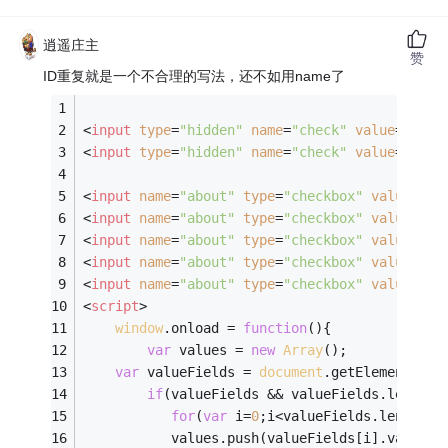
逍遥庄主
赞
ID重复就是一个不合理的写法，还不如用name了
<
input
type
=
"hidden"
name
=
"check"
value
=
"2"
  
<
input
type
=
"hidden"
name
=
"check"
value
=
"3"
  
<
input
name
=
"about"
type
=
"checkbox"
value
=
"1"
<
input
name
=
"about"
type
=
"checkbox"
value
=
"2"
<
input
name
=
"about"
type
=
"checkbox"
value
=
"3"
<
input
name
=
"about"
type
=
"checkbox"
value
=
"4"
<
input
name
=
"about"
type
=
"checkbox"
value
=
"5"
<
script
>
window
.onload = 
function
(
)
{
var
 values = 
new
Array
();
var
 valueFields = 
document
.getElementsByN
if
(valueFields && valueFields.length>
for
(
var
 i=
0
;i<valueFields.length;i
	       values.push(valueFields[i].value);