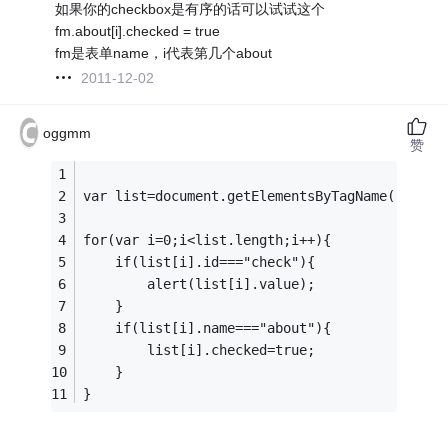
如果你的checkbox是有序的话可以试试这个
fm.about[i].checked = true
fm是表单name，i代表第几个about
2011-12-02
oggmm
赞
var list=document.getElementsByTagName("input
for(var i=0;i<list.length;i++){
    if(list[i].id==="check"){
        alert(list[i].value);
    }
    if(list[i].name==="about"){
        list[i].checked=true;
    }
}