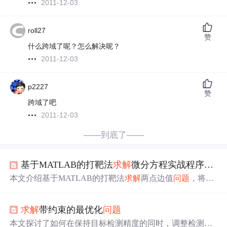
2011-12-03
roll27
赞
什么跨域了呢？怎么解决呢？
2011-12-03
p2227
赞
跨域了吧
2011-12-03
——到底了——
基于MATLAB的打靶法
求解
微分方程实战程序实例
本文介绍基于MATLAB的打靶法
求解
两点边值
问题
，将边
界条件约束转化为无约束优化
问题
，通过定义残差目标函
数并利用数值积分与优化算法联合
求解
。详细讲解了目标
求解
带约束的最优化
问题
函数构建、边界处理、内部残差控制及权重调节策略，并
提供了完整可运行的程序框架，适用于线性和非线性微分
本文探讨了如何在保持目标检测精度的同时，调整检测框