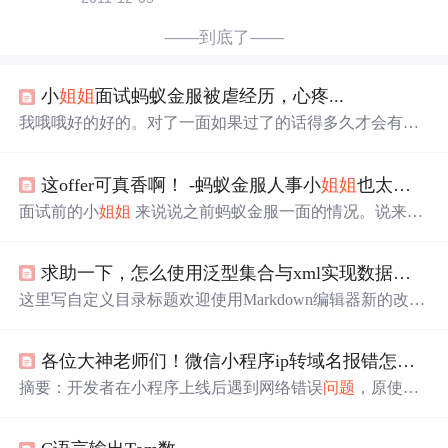
——到底了——
小
姐姐
面试蚂蚁金服被虐经历，心疼...
我哦哦好的好的。对了一面如果过了的话得多久才会有通
知？周期会很长吗？
这offer可真香啊！ -蚂蚁金服人事小
姐姐
也太仙了吧！不仅帮我内推还帮我模拟面试
面试前的小
姐姐
来说说之前蚂蚁金服一面的情况。说来也
是巧合，当时在群里有位蚂蚁金服的小
姐姐
发了个内推，
看了下 JD 感觉可以试试于是就私聊了小
姐姐
发简历内推
求助一下，怎么使用泛型集合与xml实现数据库增删改查的功能，一名初三学生，万分感谢，望详细解答，谢谢各位帅气的大
了。 就我个人而言面试的经验真的是少之又少，不超过一
个手掌的数。因此我简历发给小
姐姐
之后又联系她，让她
这里写自定义目录标题欢迎使用Markdown编辑器新的改变
晚点推让我先找几个公司练练手。 但是小
姐姐
说她可以先
功能快捷键合理的创建标题，有助于目录的生成如何改变
帮我热热身，她也是面试官（小
姐姐
可真的是太好
文本的样式插入
链接
与图片如何插入一段漂亮的代码片生
了！），挑了晚上和小
姐姐
语音了20多分钟，虽然不是具
各位大神老师们！微信小程序ip转域名报错怎么办?
成一个适合你的列表创建一个表格设定内容居中、居左、
体的面试内容，但是内容比这个更干！她我说了说一面二
居右SmartyPants创建一个自定义列表如何创建一个注脚注
摘要：开发者在小程序上线后遇到网络错误
问题
，原使用I
面大致的问的方向和注重点，还有一些注意事项： 一
释也是必不可少的KaTeX数学公式新的甘特图功能，丰富
P地址（http://124.222.190.238/api）在测试时能正常工作，
你的文章UML 图表FLowchart流程图导出与导入导出导入
但正式环境需要配置域名。购买了meirizhipin.cn域名并配
欢迎使用Ma...