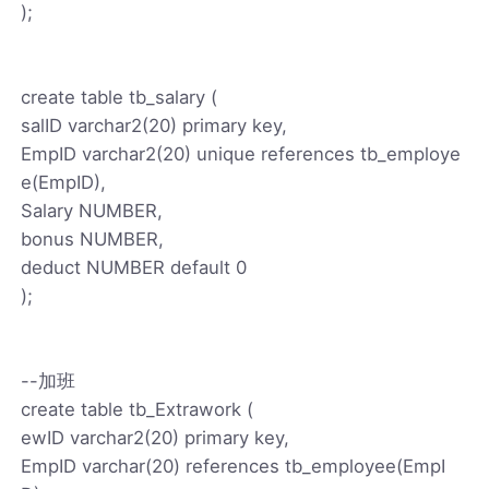
);
create table tb_salary (
salID varchar2(20) primary key,
EmpID varchar2(20) unique references tb_employe
e(EmpID),
Salary NUMBER,
bonus NUMBER,
deduct NUMBER default 0
);
--加班
create table tb_Extrawork (
ewID varchar2(20) primary key,
EmpID varchar(20) references tb_employee(EmpI