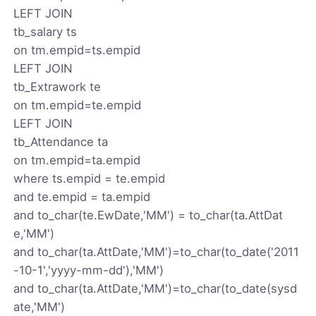
LEFT JOIN
tb_salary ts
on tm.empid=ts.empid
LEFT JOIN
tb_Extrawork te
on tm.empid=te.empid
LEFT JOIN
tb_Attendance ta
on tm.empid=ta.empid
where ts.empid = te.empid
and te.empid = ta.empid
and to_char(te.EwDate,'MM') = to_char(ta.AttDat
e,'MM')
and to_char(ta.AttDate,'MM')=to_char(to_date('2011
-10-1','yyyy-mm-dd'),'MM')
and to_char(ta.AttDate,'MM')=to_char(to_date(sysd
ate,'MM')