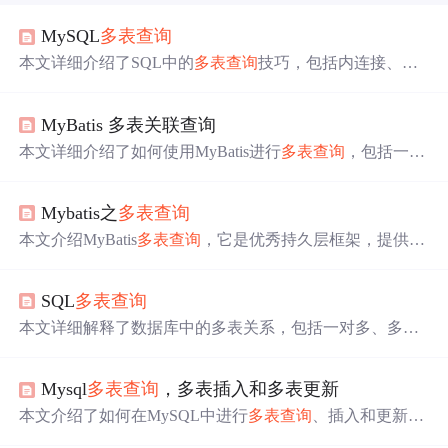
MySQL
多表查询
本文详细介绍了SQL中的
多表查询
技巧，包括内连接、外
连接和子查询等核心概念及其实现方法，并通过实例演示
了如何高效地进行
多表查询
。
MyBatis 多表关联查询
本文详细介绍了如何使用MyBatis进行
多表查询
，包括一对
多查询、多对一查询以及自连接查询。通过实例展示了不
同查询方式的实现步骤和SQL语句，包括多表联合查询和
Mybatis之
多表查询
分步查询的差异，以及如何处理自连接查询。此外，还讨
论了多对多查询的处理方法，利用中间表实现一对多的
多
本文介绍MyBatis
多表查询
，它是优秀持久层框架，提供多
表查询
。
种
多表查询
方法，如嵌套查询、多SQL语句、关联查询和
自定义映射查询。还给出订单与用户、用户与角色等业务
SQL
多表查询
场景，以及一对一、一对多查询示例，包含对应SQL语
句、Mapper文件、接口类和测试类。
本文详细解释了数据库中的多表关系，包括一对多、多对
多和一对一，以及
多表查询
的连接方式（内连接、外连
接、自连接）。讲解了如何使用SQL进行内连接、外连接
Mysql
多表查询
，多表插入和多表更新
示例，涉及子查询的不同类型和应用，以及联合查询和去
重技巧。同时提供了多个实际案例来演示这些概念的实际
本文介绍了如何在MySQL中进行
多表查询
、插入和更新操
运用。
作。通过示例展示了CREATE TABLE创建多表结构，使用