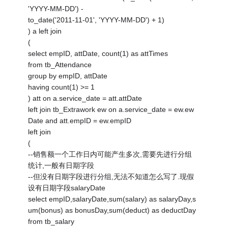
'YYYY-MM-DD') -
to_date('2011-11-01', 'YYYY-MM-DD') + 1)
) a left join
(
select empID, attDate, count(1) as attTimes
from tb_Attendance
group by empID, attDate
having count(1) >= 1
) att on a.service_date = att.attDate
left join tb_Extrawork ew on a.service_date = ew.ew
Date and att.empID = ew.empID
left join
(
--销售额一个工作日内可能产生多次,需要先进行分组
统计,一般有日期字段
--但没有日期字段进行分组,无法不知道怎么写了.现假
设有日期字段salaryDate
select empID,salaryDate,sum(salary) as salaryDay,s
um(bonus) as bonusDay,sum(deduct) as deductDay
from tb_salary