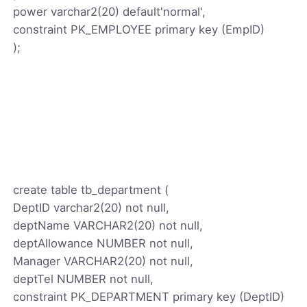
power varchar2(20) default'normal',
constraint PK_EMPLOYEE primary key (EmpID)
);
create table tb_department (
DeptID varchar2(20) not null,
deptName VARCHAR2(20) not null,
deptAllowance NUMBER not null,
Manager VARCHAR2(20) not null,
deptTel NUMBER not null,
constraint PK_DEPARTMENT primary key (DeptID)