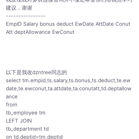
建议，谢谢
----------------
EmpID Salary bonus deduct EwDate AttDate Conut
Att deptAllowance EwConut
以下是我改dzntree同志的
select tm.empid,ts.salary,ts.bonus,ts.deduct,te.ew
date,te.ewconut,ta.attdate,ta.conutatt,td.deptallow
ance
from
tb_employee tm
LEFT JOIN
tb_department td
on td.deptid=tm.deptid