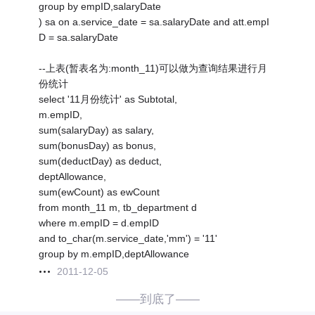
group by empID,salaryDate
) sa on a.service_date = sa.salaryDate and att.empI
D = sa.salaryDate
--上表(暂表名为:month_11)可以做为查询结果进行月
份统计
select '11月份统计' as Subtotal,
m.empID,
sum(salaryDay) as salary,
sum(bonusDay) as bonus,
sum(deductDay) as deduct,
deptAllowance,
sum(ewCount) as ewCount
from month_11 m, tb_department d
where m.empID = d.empID
and to_char(m.service_date,'mm') = '11'
group by m.empID,deptAllowance
2011-12-05
——到底了——