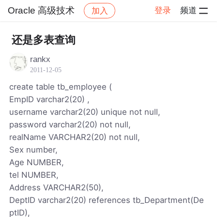
Oracle 高级技术
登录
频道
加入
帖子详情
社区
Oracle 高级技术
还是多表查询
rankx
2011-12-05
create table tb_employee (
EmpID varchar2(20) ,
username varchar2(20) unique not null,
password varchar2(20) not null,
realName VARCHAR2(20) not null,
Sex number,
Age NUMBER,
tel NUMBER,
Address VARCHAR2(50),
DeptID varchar2(20) references tb_Department(De
ptID),