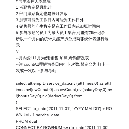
/*简单逻辑关系整理
1 考勤肯定是月统计
2 部门津贴肯定也是按月发放
3 加班可能为工作日内可能为工作日外
4 销售额的产生肯定是在工作日内或加班时间内
5 参与考勤的员工为最大员工集合,可能有加班记录
所以一个月内的统计只能产拆分成两张统计表进行展
示
*/
--月内(以11月为例)销售,加班,考勤情况表
--注 countAtt理解为某日内打卡次数,暂定义为,打卡一
次或一次以上参与考勤
select att.empID,service_date,nvl(attTimes,0) as attT
imes,nvl(ewConut,0) as ewCount,nvl(salaryDay,0),nv
l(bonusDay,0),nvl(deductDay,0) from
(
SELECT to_date('2011-11-01', 'YYYY-MM-DD') + RO
WNUM - 1 service_date
FROM dual
CONNECT BY ROWNUM <= (to_date('2011-11-30',