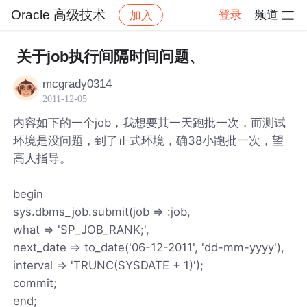
Oracle 高级技术
登录
频道
加入
帖子详情
社区
Oracle 高级技术
关于job执行间隔时间问题、
mcgrady0314
2011-12-05
内容如下的一个job，我想要其一天跑批一次，而测试
环境是没问题，到了正式环境，确38小跑批一次，望
高人指导。
begin
sys.dbms_job.submit(job => :job,
what => 'SP_JOB_RANK;',
next_date => to_date('06-12-2011', 'dd-mm-yyyy'),
interval => 'TRUNC(SYSDATE + 1)');
commit;
end;