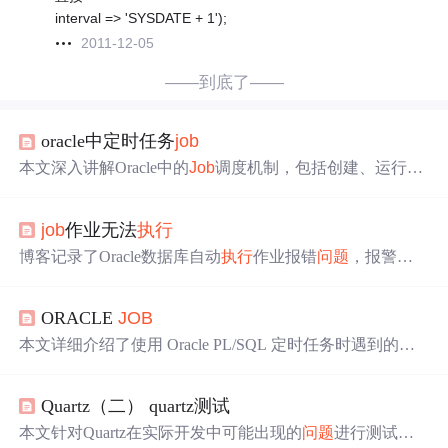
interval => 'SYSDATE + 1');
2011-12-05
——到底了——
oracle中定时任务
job
本文深入讲解Oracle中的
Job
调度机制，包括创建、运行、
重启、停止
Job
的方法，以及如何修改
Job
的
间隔时间
和下
次
执行
时间。同时，文章探讨了
Job
运行时间受上一次
执
job
作业无法
执行
行
时间影响的
问题
，并提供了确保
Job
在指定时间运行的
解决方案。
博客记录了Oracle数据库自动
执行
作业报错
问题
，报警文
件显示ORA - 12012和ORA - 12005错误，原因是
job
执行
后
计算的下一个
执行
时间比当前时间早。通过检查23号
job
，
ORACLE
JOB
发现
间隔时间
设置不当，将其修改为'trunc(sysdate)+25/2
4'解决
问题
。
本文详细介绍了使用 Oracle PL/SQL 定时任务时遇到的
问
题
，包括设置
间隔时间
导致
执行
频率异常的情况，并提供
了相应的解决方法。通过创建存储过程和设置
job
的提交
Quartz（二） quartz测试
参数，实现精准的定时任务
执行
。
本文针对Quartz在实际开发中可能出现的
问题
进行测试。