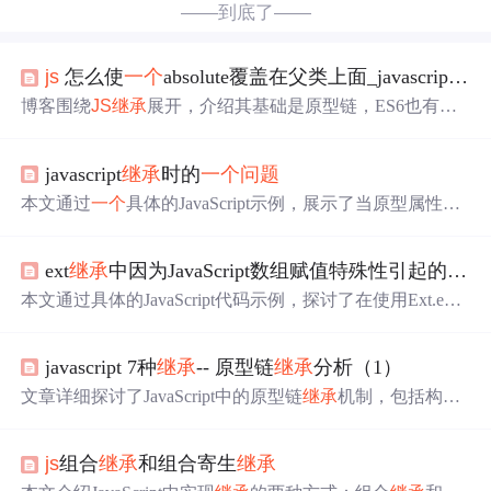
——到底了——
js
怎么使
一个
absolute覆盖在父类上面_javascript
继
博客围绕
JS
继承
展开，介绍其基础是原型链，ES6也有相
关实现。作者分享遇到的
问题
，通过查看编译结果，分析
出
JS
继承
本质是处理原型链，创建子类时父类构造函数内
javascript
继承
时的
一个
问题
关键字指向子类实例，还解释了打印结果的原因，可改成
原型链理解。
本文通过
一个
具体的JavaScript示例，展示了当原型属性为
对象时，在
继承
过程中可能会遇到的
问题
，并提供了直观
的代码示例来说明这一现象。
ext
继承
中因为JavaScript数组赋值特殊性引起的
一个
本文通过具体的JavaScript代码示例，探讨了在使用Ext.exte
nd进行类
继承
时遇到的
一个
有趣现象：不同子类实例化对
象共享同一数组成员导致的数据冲突
问题
。
javascript 7种
继承
-- 原型链
继承
分析（1）
文章详细探讨了JavaScript中的原型链
继承
机制，包括构造
函数、原型、原型链等概念的解释，以及如何通过实例化
父类来实现
继承
。同时，文章指出原型链
继承
中复合数据
js
组合
继承
和组合寄生
继承
类型可能引发的
问题
，并提供了
一个
案例分析，展示如何
防止实例间的相互影响。最后，作者提醒读者注意构造函