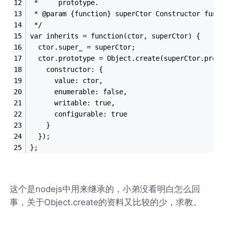
 *     prototype.
 * @param {function} superCtor Constructor funct
 */
var inherits = function(ctor, superCtor) {
  ctor.super_ = superCtor;
  ctor.prototype = Object.create(superCtor.proto
    constructor: {
      value: ctor,
      enumerable: false,
      writable: true,
      configurable: true
    }
  });
};
这个是nodejs中用来继承的，小弟没看明白怎么回
事，关于Object.create的资料又比较的少，求教。