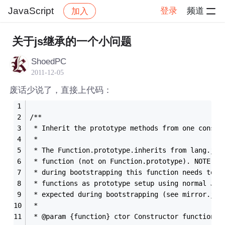
JavaScript
登录
频道
加入
帖子详情
社区
JavaScript
关于js继承的一个小问题
ShoedPC
2011-12-05
废话少说了，直接上代码：
/**
 * Inherit the prototype methods from one constr
 *
 * The Function.prototype.inherits from lang.js 
 * function (not on Function.prototype). NOTE: I
 * during bootstrapping this function needs to b
 * functions as prototype setup using normal Jav
 * expected during bootstrapping (see mirror.js 
 *
 * @param {function} ctor Constructor function w