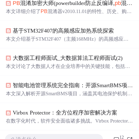
PB
混淆加密大师(powerbuilder防止反编译,
pb
混淆器，
本文详细介绍了
PB
混淆器v2010.11.01的特性、历史、购买
流程及服务升级等内容。混淆器通过改变代码顺序、去除
部分文字、添加虚假对象等功能，旨在阻止反编译器的破
基于STM32F407的高频感应加热系统探索
解，保护
PB
编译后代码的安全。支持全部版本，操作简
单，速度快，提供了免费测试版本和付费正式版，注册过
本文介绍基于STM32F407（主频168MHz）的高频感应加
程采用在线方式，确保代码混淆效果和安全性。
热系统，集成DSP控制与电磁加热技术，支持移相调功、
四段分段加热、倒计时/间隔加热、水泵与冷却启停控制；
大数据工程师面试_大数据算法工程师面试(2)
具备电网电压、高低频电流、相位差、移相角实时监测；
采用RS-485 Modbus协议实现触摸屏人机交互，并提供过
本文讨论了大数据人才在企业培养中的关键技能，包括基
流/过压等多重硬件保护；配套完整软硬件资源包括触摸屏
础平台、应用平台和数据应用，如Hadoop组件、数据建模
程序、原理图、PCB、上位机及单片机
源码
。
等。文章强调了面试准备，从技术面、业务项目面到综合
智能电池管理系统完全指南：开源SmartBMS项目深度解析
能力面，还提供了面试要点和系统化学习资源链接。
本文深入解析开源SmartBMS项目，涵盖其电池保护机制、
模块化硬件架构及软件配置方法。系统基于Attiny和Arduin
o Mega实现电池单体监控、均衡充电与蓝牙通信，支持LiF
Virbox Protector：全方位程序加密解决方案
ePO4、NCM等多种锂电池类型，适用于储能与电动车等场
景。
在数字化时代，软件安全面临诸多挑战。Virbox Protector
是专业的多语言、多平台程序保护工具，支持 Native、Jav
a、.NET 等多种程序类型加密，具备代码虚拟化、高级混
12