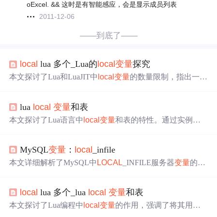
oExcel. && 这时是有智能感应，会是显示成员列表
2011-12-06
——到底了——
local
lua 多个_Lua的
local
变量
探究
本文探讨了Lua和LuaJIT中
local
变量
的数量限制，指出一段
过程最多有200个
local
变量
，超过会报错。函数嵌套调用
时，
local
变量
上限受到函数调用层级影响。然而，模块级
l
lua
local
变量
和表
ocal
变量
不受此限制，可以大量使用，但在热更新场景下
需谨慎处理。
本文探讨了Lua语言中
local
变量
和表的特性。通过实例展
示了
local
表与全局表的关系及
local
变量
的作用域覆盖规
则，强调了在模块编程时正确使用
local
的重要性。
MySQL
变量
：
local
_infile
本文详细解析了MySQL中
LOCAL
_INFILE服务器
变量
的作
用及其对LOAD DATA
LOCAL
INFILE命令的影响。当该
变量
设置为ON时，允许从本地文件系统加载数据到数据库
local
lua 多个_lua
local
变量
和表
表；反之则禁用此功能。文章通过实例展示了如何检查当
前
LOCAL
_INFILE
变量
状态，以及如何更改其值以启用或
本文探讨了Lua编程中
local
变量
的作用，强调了将其用于
禁用文件导入功能。
加速访问和遵循良好编程习惯的重要性。通过示例代码展