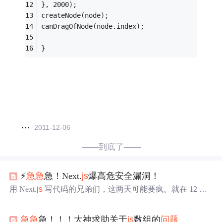
}, 2000);
createNode(node);
canDragOfNode(node.index);
}
2011-12-06
——到底了——
⚡
急急
急！Next.
js
爆高危安全漏洞！
用 Next.
js
写代码的兄弟们，这两天可能要疯。就在 12 月
3 日，Next.
js
官网丢出了一个**「安全公告」**，证实了
一个高危安全漏洞。这个漏洞有多严重？它直接影响了 Ne
急急
急！！！大神求助关于
js
数组的
问题
xt.
js
的核心运行机制。