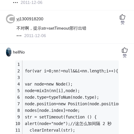
2011-12-06
yj1300918200
赞
不对啊，提示str=setTimeout那行出错
2011-12-06
hellNo
赞
for(var i=0;nn!=null&&i<nn.length;i++){
var node=new Node();
node=mixIn(nn[i],node);
node.type=typeToNum(node.type);
node.position=new Position(node.position.top,
nodes[node.index]=node;
str = setTimeout(function () {
alert(node+"node");//这怎么加间隔 2 秒
  clearInterval(str);