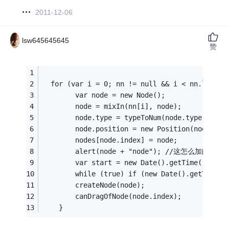
2011-12-06
lsw645645645
赞
  for (var i = 0; nn != null && i < nn.length
        var node = new Node();
        node = mixIn(nn[i], node);
        node.type = typeToNum(node.type);
        node.position = new Position(node.pos
        nodes[node.index] = node;
        alert(node + "node"); //这怎么加间隔 2
        var start = new Date().getTime();
        while (true) if (new Date().getTime()
        createNode(node);
        canDragOfNode(node.index);
    }