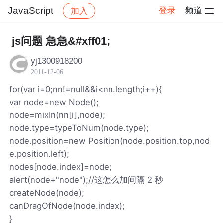
JavaScript
登录
频道
加入
帖子详情
社区
JavaScript
js问题 急急&#xff01;
yj1300918200
2011-12-06
for(var i=0;nn!=null&&i<nn.length;i++){
var node=new Node();
node=mixIn(nn[i],node);
node.type=typeToNum(node.type);
node.position=new Position(node.position.top,nod
e.position.left);
nodes[node.index]=node;
alert(node+"node");//这怎么加间隔 2 秒
createNode(node);
canDragOfNode(node.index);
}