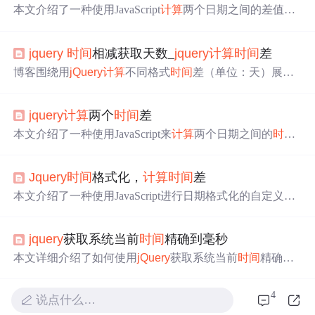
本文介绍了一种使用JavaScript
计算
两个日期之间的差值的
方法，包括天数、小时数和分钟数。通过获取输入框中的
日期值，利用JavaScript的Date对象进行
时间
戳
计算
，并最
jquery
时间
相减获取天数_
jquery
计算
时间
差
终展示出
时间
差。
博客围绕用
jQuery
计算
不同格式
时间
差（单位：天）展
开。给出了不同
时间
格式示例，展示了多种
计算
代码，同
时讨论了代码中存在的问题，如未考虑年月、每月天数差
jquery
计算
两个
时间
差
异等，还提及JS中Date对象在处理8月31日时的bug及解决
办法。
本文介绍了一种使用JavaScript来
计算
两个日期之间的
时间
差的方法，包括天数、小时数、分钟数和秒数。通过实例
演示了如何创建Date对象，并利用getTime()方法获取毫秒
Jquery
时间
格式化，
计算
时间
差
数，再通过数学运算得出具体的
时间
差。
本文介绍了一种使用JavaScript进行日期格式化的自定义方
法，包括
时间
间隔判断、默认
时间
设定及
时间
差
计算
。通
过扩展Date原型，实现灵活的日期显示格式，并提供了搜
jquery
获取系统当前
时间
精确到毫秒
索框与
时间
选择器交互的实用功能。
本文详细介绍了如何使用
jQuery
获取系统当前
时间
精确到
毫秒的方法，并提供了
计算
两个
时间
差的具体步骤，包括
天数、小时、分钟和秒的
计算
。
4
说点什么…