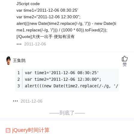
JScript code
var time1='2011-12-06 08:30:25'
var time2="2011-12-06 12:30:00";
alert(((new Date(time2.replace(/-/g, '/')) - new Date(ti
me1.replace(/-/g, '/'))) / (1000 * 60)).toFixed(2));
[/Quote]大侠一出手 便知有没有
2011-12-06
王集鹄
赞
var time1='2011-12-06 08:30:25'
var time2="2011-12-06 12:30:00";
alert(((new Date(time2.replace(/-/g, '/')) - 
2011-12-06
——到底了——
jQuery
时间
计算