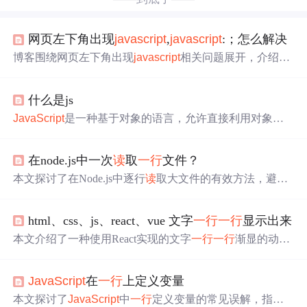
网页左下角出现
javascript
,
javascript
:；怎么解决
博客围绕网页左下角出现
javascript
相关问题展开，介绍了
JavaScript
是基于对象和事件驱动的解释性脚本语言。它
能利用已有对象，可直接对用户输入响应，且能直接识
什么是js
别、
读
一行
执行
一行
，还对比了编译性语言。
JavaScript
是一种基于对象的语言，允许直接利用对象进
行操作，同时具备事件驱动特性，能对用户输入即时响
应。作为解释性语言，
JavaScript
无需预编译，直接
读
一
在node.js中一次
读
取
一行
文件？
行
执行
一行
，提高了交互性。这种语言在网页和应用程序
中广泛用于增加交互性和动态功能。
本文探讨了在Node.js中逐行
读
取大文件的有效方法，避免
内存溢出。介绍了使用内置模块和第三方库如'line-reader'实
现逐行
读
取的代码示例，适合处理超大文件。
html、css、js、react、vue 文字
一行
一行
显示出来
本文介绍了一种使用React实现的文字
一行
一行
渐显的动画
效果。该效果通过组合使用JS和CSS，实现对每行文本的
独立控制，最终呈现出平滑的文字渐显动画。
JavaScript
在
一行
上定义变量
本文探讨了
JavaScript
中
一行
定义变量的常见误解，指出