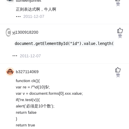
sunwenjunnet
赞
正则表达式啊，牛人啊
2011-12-07
yj1300918200
赞
document.getElementById("id").value.length()
2011-12-07
b327114069
赞
function ck(){
var re = /^\d{10}$/;
var v = document.forms[0].xxx.value;
if(!re.test(v)){
alert('必须是10个数');
return false
}
return true