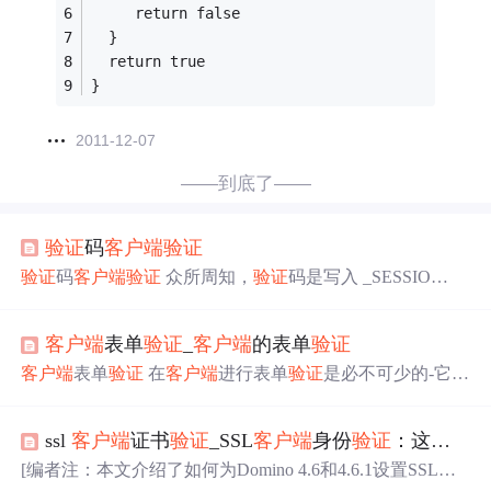
     return false
  }
  return true
}
2011-12-07
——到底了——
验证
码
客户端
验证
验证
码
客户端
验证
众所周知，
验证
码是写入 _SESSIO
N 的，而 _SESSION 是存在服务端的，所以想在
客户端
用 js 来
验证
这个
验证
码是有些难度的，废话就不多说了。
客户端
表单
验证
_
客户端
的表单
验证
现在开始陈述我遇到的问题，和最后解决的方法。我是在
做登录模块的时候遇到的这些问题的。 一 探索的过程 刚
客户端
表单
验证
在
客户端
进行表单
验证
是必不可少的-它可
刚开始的时候，我是用 form表单来进行数据提交的，然后
以节省时间和带宽，并为您提供更多选择，以指出用户填
给 form表单一个 onsubmit 事件： 。然后用
写表单时出错的地方。 话虽如此，我并不是说您不需要服
ssl
客户端
证书
验证
_SSL
客户端
身份
验证
：这是信任的问题
务器端
验证
。 访问您网站的用户可能使用旧的浏览器或禁
用了JavaScript，这将破坏仅
客户端
验证
。
客户端
和服务器
[编者注：本文介绍了如何为Domino 4.6和4.6.1设置SSL客
端
验证
是相辅相成的，因此，它们实际上不应独立使用。