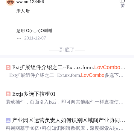
wwmm123456
赞
来人 呀
急用 O(∩_∩)O谢谢
2011-12-07
——到底了——
Ext扩展组件介绍之二--Ext.ux.form.
Lov
Combo
多选
Ext扩展组件介绍之二--Ext.ux.form.
Lov
Combo
多选下拉
框 KimmKing 2009年3月1日4:46:52 前天发了一个绘图组
件Ext.Drawing.Surface绘图组件(vml/svg)，结果无人响应，
Extjs多选下拉框01
今天就找个我常用的ux组件给大家分享。 鉴于2楼说没介
绍什么，我就简单介绍下吧~ Ext.ux.form.
Lov
Combo
继承
装载插件，页面引入js后，即可向其他组件一样直接使
自Ext.form.Com...
用： { layout:'form', plain: true, items:[{ fieldLabel:'多选下拉
框', triggerAction:'all', id:'multselect', name:'multselect',
产业园区运营负责人如何识别区域间产业协同机会？.docx
科易网基于40亿+科创知识图谱数据库，深度探索AI技术