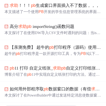
求助
！！！
pb
生成窗口界面插入不了数据，，，
本文描述了一个使用
PB
开发的学生信息管理系统的界面问
题。在进行学生信息的插入操作时，输入学号后切换到姓
名输入框时，之前输入的学号信息会消失。寻求解决这一
高分
求助
pb
importString()函数问题
问题的方法。
本文探讨了在使用DW导入CSV文件时遇到的问题：当is_d
ata为空或ls_data无记录时，DW展示结果未更新。文章详细
描述了问题现象，并寻求解决之道。
【亲测免费】 超牛的
pb
打印程序（源码）使用说明
超牛的
pb
打印程序是一款开源打印工具，专为
PB
9以下版
本设计，支持自定义纸张大小，简洁易用。但在
PB
11.5版
本存在兼容性问题，处理外部函数调用时需调整代码。现
pb
11 打印 自定义纸张_
求助
pb
自定义打印纸张。。。
向社区高手
求助
，共同完善该工具。
博客介绍了在
pb
11中实现自定义纸张打印的方法。通过定
义自定义函数并在程序中调用，根据不同的操作系统类型
（如Windows!、WindowsNT!）进行不同处理，包括获取环
如何用外部程序取
pb
数据窗口的数据（有偿
求助
）
境信息、设置纸张大小、删除和添加自定义纸张等操作。
本文探讨了在PowerBuilder中通过发送特定消息使数据窗口
弹出SaveAs对话框的方法，详细介绍了如何利用Post和Sen
dMessageA函数实现数据窗口内容的保存，并列举了一系