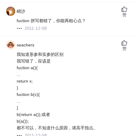
峭沙
赞
fuction 拼写都错了，你能再粗心点？
2011-12-08
seachers
赞
我知道形参和实参的区别
我写错了，应该是
fuction a(){
...
return x;
}
fuction b(c){
...
}
b(return a());或者
b(a());
都不可以，不知道什么原因，请高手指点。
2011-12-08