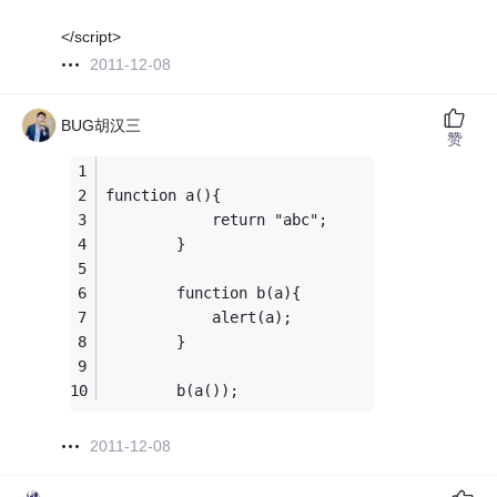
</script>
2011-12-08
BUG胡汉三
赞
function a(){
			return "abc";
		}
		function b(a){
			alert(a);
		}
		b(a()); 
2011-12-08