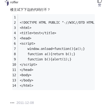
roffer
赞
楼主试下下边的代码行不？
<!DOCTYPE HTML PUBLIC "-//W3C//DTD HTML 4.01/
<html>
<title>test</title>
<head>
<script>
	window.onload=function(){a();}
	function a(){return b();}
	function b(){alert(1);}
</script>
</head>
<body>
</body>
</html>
2011-12-08