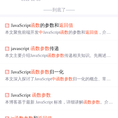
——到底了——
JavaScript
函数
的参数和
返回值
本文聚焦前端开发
中
JavaScript
函数
的参数和
返回值
，介绍
了
函数
参数
的基本概念、作用，通过多个示例展示基本参
数、默认参数、剩余参数、扩展运算符的使用思路，还阐
javascript
函数
参数
传递
述了
返回值
的作用与类型。此外，分享了实际开发
中
的技
巧，如参数校验、默认值优化等。
本文主要介绍JavaScript
函数
参数
传递相关知识。先阐述形
参是
函数
内部局部变量，实参向形参传值是赋值操作。接
着通过多个示例，分别讲解原始类型和引用类型参数传递
JavaScript
函数
参数
归一化
的过程及区别。最后总结在
js
中
，原始类型按值传递，引
用类型按共享传递。
本文深入探讨了JavaScript
中
函数
参数
归一化的概念、常用
方法、使用场景以及实际代码示例。通过默认参数、解
构、Rest参数、参数验证和参数转换等方法，实现参数的
JavaScript
函数
参数
统一处理，提高
函数
的健壮性、简化逻辑并增强代码的可
读性和可维护性。
本博客基于最新 JavaScript 标准，详细讲解
函数
参数
。介绍
了
函数
参数
的概念、特性与用途，阐述基本参数、默认参
数、剩余参数和解构参数的类型与用法，给出完整实例，