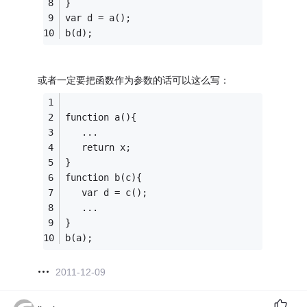
}
var d = a();
b(d);
或者一定要把函数作为参数的话可以这么写：
function a(){
   ...
   return x;
}
function b(c){
   var d = c();
   ...
}
b(a);
2011-12-09