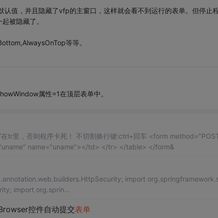
属性默认值，并且隐藏了vfp的主窗口，这样就会看不到运行的表单。但停止
一起被隐藏了。
ttom,AlwaysOnTop等等。
wWindow属性=1在顶层表单中。
<table> <tr> <td>姓名</td> <td><input type="text" id="uname" name="uname"></td> </tr> </table> </form&
ty; import org.sprin...
rowser控件自动提交
表单