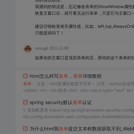
我遇到的情况是，忘记修改表单的ShowWindow
恢复主窗口后，就可看见运行表单，只是它与主窗口
建议仔细检查相关属性值，比如，left,top,AlwaysOnBo
只能是猜闷了！
wzxcgd
2011-12-08
如果你的主窗口是顶层表单的话，那你的这个表单的Sho
html怎么样写
表单
，
表单
详细教程
表单
： 注意：html里属性都是字符串！ 注意：button必须写在tr里，否则程序卡死！ 不切割换行键:ctrl+回车 <form method="POST">
spring security默认
表单
认证
1. 添加配置类 import org.springframework.security.config.annotation.web.builders.HttpSecurity; import org.springframework.secu
rity.config.annotation.web.configuration.EnableWebSecuri
为什么html我
表单
提交文本框数据获取不到_WebB