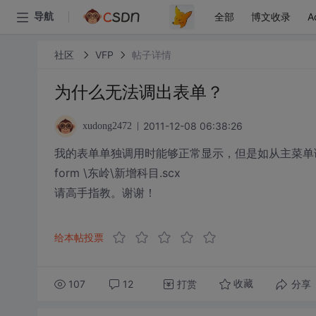
全部
博文收录
A
导航
社区
VFP
帖子详情
为什么无法调出表单？
2011-12-08 06:38:26
xudong2472
我的表单单独调用时能够正常显示，但是如从主菜单
form \东岭\新增科目.scx
请高手指教。谢谢！
给本帖投票
107
12
打赏
分享
收藏