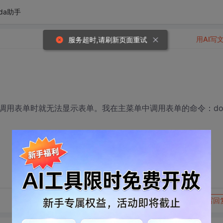
da助手
用AI写
服务超时,请刷新页面重试
调用表单时就无法显示表单。我在主菜单中调用表单的命令：d
转发到动态
举报
写回