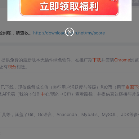
发表回
经到账，请查收。
http://download.csdn.net/my/score
，提供免费的最新版本无插件绿色软件。在推广期
下载
并安装
Chrome
浏览
还有
积分
相送。
分
已下线，现仅保留成长值（表征用户活跃度与等级）和C币（用于
资源
下
及APP端（我的→创作
中
心/我的→C币）查看路径，并提供直达链接与常
，涵盖了Git、Go语言、Anaconda、Mybatis、MySQL、JDK等
件