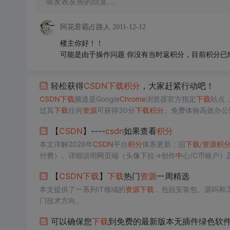
请发表友善的回复…
阿花君霸占路人
2011-12-12
楼主你好！！
可能是由于操作问题 你没有当时返积分，目前积分已
轻松获得
CSDN
下载
积分
，大家赶紧行动吧！
CSDN
下载
频道是Google
Chrome
浏览器官方指定
下载
站点
过其
下载
任何
资源
可获得30分
下载
积分
。免费体验高效办公
【
CSDN
】----
csdn
如果查看
积分
本文详解2026年
CSDN
平台
积分
体系更新：旧
下载
/
资源
积
付费）。详细说明网页端（头像下拉→创作
中
心/C币账户）
题解决方案（如缓存清理、浏览器兼容性）。
【
CSDN
下载
】
下载
热门
资源
一周精选
本文提供了一系列IT领域的
资源
下载
，包括安装包、源码和工具等
门技术方向。
可以确保您
下载
到免费的最新版本无插件绿色软