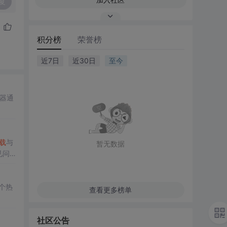
复
积分榜
荣誉榜
近7日
近30日
至今
器通
载
与
暂无数据
见问
多个热
查看更多榜单
社区公告