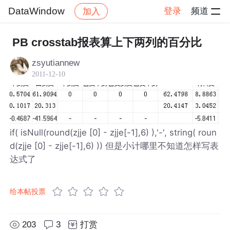
DataWindow
登录
频道
加入
帖子详情
社区
DataWindow
PB crosstab报表算上下两列的百分比
zsyutiannew
2011-12-10
if( isNull(round(zjje [0] - zjje[-1],6) ),'-', string( roun
d(zjje [0] - zjje[-1],6) )) 但是小计哪里不知道怎样写表
达式了
给本帖投票
203
3
打赏