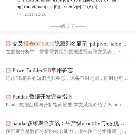
ng( round(sum(zjje [0]) - sum(zjje[-1]),6) ))
2011-12-10
——到底了——
交叉
报表
crosstab
隐藏列名显示_pd.pivot_table与pd.
在数据分析中，常常需要用到数据透视表和交叉表，下面
介pandas.DataFrame.pivot_table数据透视表和pandas.DataFra
me.
crosstab
交叉表的用法和区别。一、数据透视表数据透
PowerBuilder/
PB
常用备忘
视表用来做数据透视，可以通过一个或多个键分组聚合Dat
aFrame中的数据，通过aggfunc参数决定聚合类型，是grou
p
记录
PB
相关的知识点和备忘，以备不时之需，同时也可共
b
y的高级功能。pd.pivot_table参数如下：pd.piv...
Pb
er们参考使用
Pandas 数据开发完全指南
Pandas数据处理与分析指南摘要 本文系统介绍了Python数
据分析库Pandas的核心知识与实践技巧。主要内容包括：
核心概念：Pandas提供Series和DataFrame两种核心数据结
pandas多维聚合实战：生产级grou
pb
y与agg优化指南
构，支持表格型数据和时间序列处理，是数据清洗、分析
和可视化的利器 基础操作：详细讲解数据读取(CSV/Excel/
多维聚合是数据分析的核心能力，指在多个分组维度（如