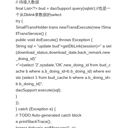
// 待接入数据
final List<?> bud = daoSupport.query(sqlstr);//也是一
个从Dblink拿数据的select
try {
SmallTransHolder.trans.newTransExecute(new ISma
llTransService() {
public void doExecute() throws Exception {
String sql = "update bud"+getDbLink(session)+" a set
(download_status,download_date,back_remark,new
_doing_id)"
+"=(select '2',sysdate,'OK',new_doing_id from bud_c
ache b where a.b_doing_id=b.b_doing_id) where exi
sts (select 1 from bud_cache b where a.b_doing_id=
b.b_doing_id)";
daoSupport.execute(sql);
}
});
} catch (Exception e) {
// TODO Auto-generated catch block
e.printStackTrace();
logger.debug(e.getMessage(), e);