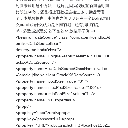
时间来调用这个方法 ，也许是因为我设置的间隔时间
比较短60秒，还是报上面数据连接过多，超级无语
了，本地数据库与中间库之间明明只有一个Dblink为什
么oracle为什么认为是不同的呢，还有我用的是
<!-- 多数据源定义 以下是以sql数据库举例 -->
<bean id="dataSource" class="com.atomikos.jdbc.At
omikosDataSourceBean"
destroy-method="close">
<property name="uniqueResourceName" value="Or
acleXADataSource" />
<property name="xaDataSourceClassName" value
="oracle.jdbc.xa.client.OracleXADataSource" />
<property name="poolSize" value="3" />
<property name="maxPoolSize" value="100" />
<property name="minPoolSize" value="1" />
<property name="xaProperties">
<props>
<prop key="user">orcl</prop>
<prop key="password">1</prop>
<prop key="URL"> jdbc:oracle:thin:@localhost:1521: