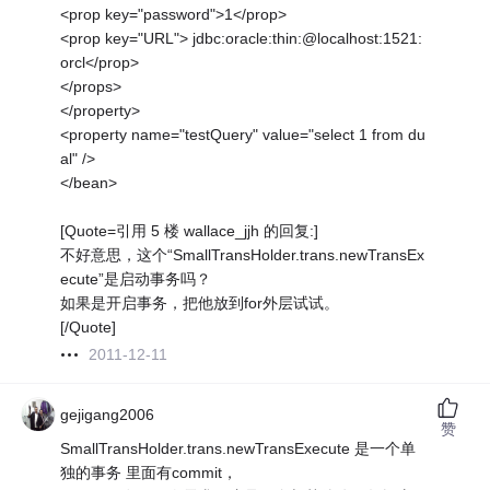
<prop key="password">1</prop>
<prop key="URL"> jdbc:oracle:thin:@localhost:1521:
orcl</prop>
</props>
</property>
<property name="testQuery" value="select 1 from du
al" />
</bean>
[Quote=引用 5 楼 wallace_jjh 的回复:]
不好意思，这个“SmallTransHolder.trans.newTransEx
ecute”是启动事务吗？
如果是开启事务，把他放到for外层试试。
[/Quote]
2011-12-11
gejigang2006
赞
SmallTransHolder.trans.newTransExecute 是一个单
独的事务 里面有commit，