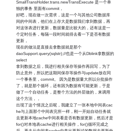
SmallTransHolder.trans.newTransExecute 是一个单
独的事务 里面有commit，
好吧，现在做一次需求，这是一个与其他公司数据库
间的中间表，他们在上存大是数据我们拿到数据，再
对这张表进行更新，数据量是比较大的，还有这是一
个定时任务，每隔一段时间就得去看一下是否有数据
更新，
现在的做法是直接去拿数据就是那个
daoSupport.query(sqlstr);//也是一个从Dblink拿数据的
select
拿到数据之后，我进行相关保存等操作再回写，为了
防止意外，所以把这期间保存等操作与update放在同
一个事务里，commit。 因为是数据量大所以分批操作
了，就是那个循环，还有因为数据有可能更新，于是
做了一个自动任务，是整个方法的外层做的，来调用
这个方法，，
出现了这个情况之后呢，我建立了一张本地中间表cac
he与上面那个中间表完所一样，刚一开始自动任务就
去更新本地cache中间表看是否有数据更新，然后才是
for()对本地表cache进行相关操作，for()循环完成之
后，再去从中间表cache中拿出更新过的数据去更新外