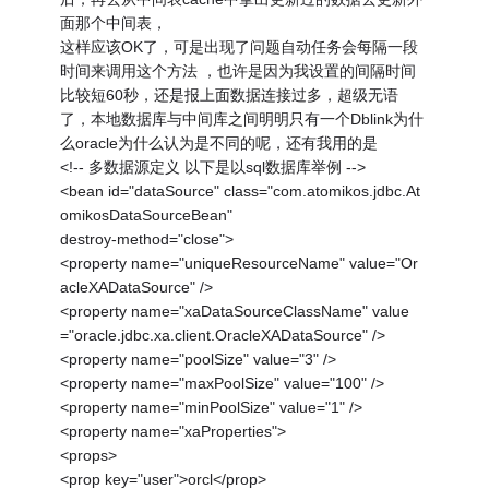
面那个中间表，
这样应该OK了，可是出现了问题自动任务会每隔一段
时间来调用这个方法 ，也许是因为我设置的间隔时间
比较短60秒，还是报上面数据连接过多，超级无语
了，本地数据库与中间库之间明明只有一个Dblink为什
么oracle为什么认为是不同的呢，还有我用的是
<!-- 多数据源定义 以下是以sql数据库举例 -->
<bean id="dataSource" class="com.atomikos.jdbc.At
omikosDataSourceBean"
destroy-method="close">
<property name="uniqueResourceName" value="Or
acleXADataSource" />
<property name="xaDataSourceClassName" value
="oracle.jdbc.xa.client.OracleXADataSource" />
<property name="poolSize" value="3" />
<property name="maxPoolSize" value="100" />
<property name="minPoolSize" value="1" />
<property name="xaProperties">
<props>
<prop key="user">orcl</prop>