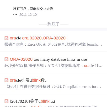
没有问题，都能提交上去啊
2011-12-10
——到底了——
ora
cle
ora
02020
,
ORA
-
02020
报错全信息：Error:OR A -04052在查: 找远程对象 [emailprot
ected]_NIP 时出错
ORA
-00604 : 递归 SQL 级别 1 出现错误
ORA
-
02020
: 过多的数据库链接在使用中开发人员编写存
ORA
-
02020
too many database links in use
储过程中使用了大量的D
Blink
，产生以上报错。网上找到
与此参数有关：open_linksSQL>show parameter open_links;
环境介绍双机 操作系统：AIX 6.1 数据库版本：
ora
cle 11g
NAME...
R1 64bit 主机名称：fly0071、今天在数据库创建了5个d
blin
k
,在同一个会话中进行d
blink
查询测试时，当执行到第5条
ora
cle扩展d
blink
数。
查询语句时，报
ORA
-
02020
toomanydatabaselinksinuse错
误，注意，是通过dbink连接不同的数据库，如果是连接相
【标记】在进行数据迁移时；出现 Compilation errors for PR
同的数据库，是不...
OCEDURE ZDGAME.GFF_FETCH_MZR_LOG Error:
OR
A
-04052: error occurred when looking up remote object mf_gam
[20170210]关于d
blink
.txt
e_db.g_account@MZRA_ALL
ORA
-00604: error oc...