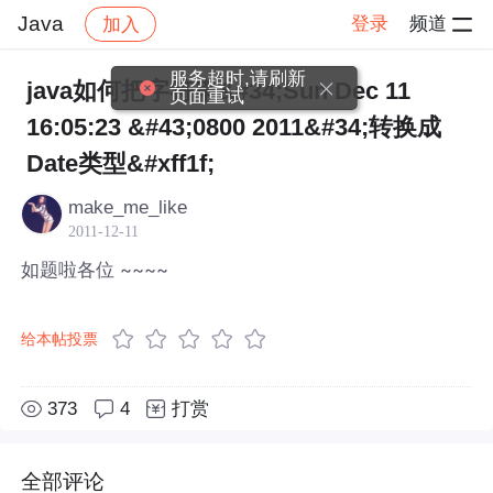
Java
登录
频道
加入
帖子详情
社区
Java
服务超时,请刷新
java如何把字符串&#34;Sun Dec 11
页面重试
16:05:23 &#43;0800 2011&#34;转换成
Date类型&#xff1f;
make_me_like
2011-12-11
如题啦各位 ~~~~
给本帖投票
373
4
打赏
全部评论