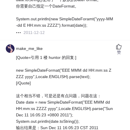
你需要自己指定一个DateFormat。
System.out.println(new SimpleDateForamt("yyyy-MM
-dd E HH:mm:ss ZZZZ").format(date));
2011-12-12
make_me_like
赞
[Quote=引用 1 楼 huntor 的回复:]
new SimpleDateFormat("EEE MMM dd HH:mm:ss Z
ZZZ yyyy",Locale.ENGLISH).parse(text);
[/Quote]
这个相当不错，可是还是有点问题，问题在这：
Date date = new SimpleDateFormat("EEE MMM dd
HH:mm:ss ZZZZ yyyy",Locale.ENGLISH).parse("Sun
Dec 11 16:05:23 +0800 2011");
System.out.println(date.toString());
输出结果是：Sun Dec 11 16:05:23 CST 2011