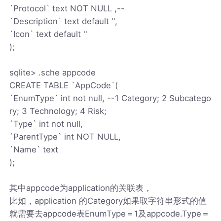
`Protocol` text NOT NULL ,--
`Description` text default '',
`Icon` text default ''
);
sqlite> .sche appcode
CREATE TABLE `AppCode`(
`EnumType` int not null, --1 Category; 2 Subcatego
ry; 3 Technology; 4 Risk;
`Type` int not null,
`ParentType` int NOT NULL,
`Name` text
);
其中appcode为application的关联表，
比如，application 的Category如果取字符串形式的值
就需要去appcode表EnumType＝1及appcode.Type＝