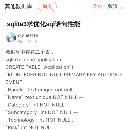
其他数据库
登录
频道
加入
帖子详情
社区
其他数据库
sqlite3求优化sql语句性能
qizhi0119
2011-12-12
数据库中存在二个表，
sqlite> .sche application
CREATE TABLE `Application`(
`Id` INTEGER NOT NULL PRIMARY KEY AUTOINCR
EMENT,
`Handle` text unique not null,
`Name` text unique NOT NULL,--
`Category` int NOT NULL,--
`Subcategory` int NOT NULL,--
`Technology` int NOT NULL ,--
`Risk` int NOT NULL ,