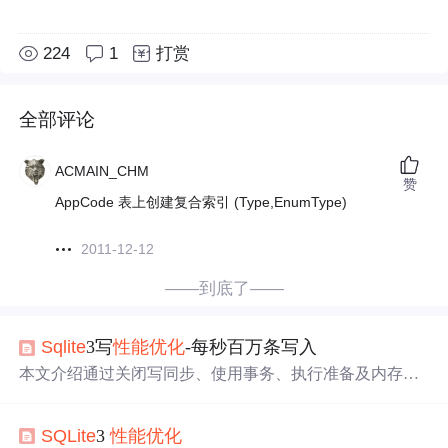
224
1
打赏
全部评论
ACMAIN_CHM
赞
AppCode 表上创建复合索引 (Type,EnumType)
2011-12-12
——到底了——
Sqlite
3写
性能
优化
-每秒百万条写入
本文介绍通过关闭写同步、使用事务、执行准备及内存模
式等方法
优化
SQLite
3的写入
性能
，实测每秒写入速度可达
200万条。
SQLite
3
性能
优化