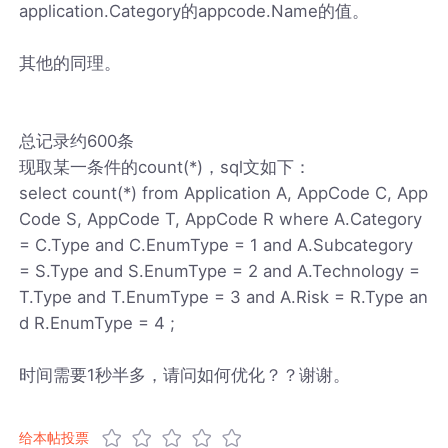
application.Category的appcode.Name的值。
其他的同理。
总记录约600条
现取某一条件的count(*)，sql文如下：
select count(*) from Application A, AppCode C, App
Code S, AppCode T, AppCode R where A.Category
= C.Type and C.EnumType = 1 and A.Subcategory
= S.Type and S.EnumType = 2 and A.Technology =
T.Type and T.EnumType = 3 and A.Risk = R.Type an
d R.EnumType = 4 ;
时间需要1秒半多，请问如何优化？？谢谢。
给本帖投票