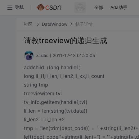
全部
Ada助手
导航
社区
DataWindow
帖子详情
请教treeview的递归生成
2011-12-13 01:20:05
xhzlhc
addchild（long handle1）
long li_i1,li_len,li_len2,ii_xx,li_count
string tmp
treeviewitem tvi
tv_info.getitem(handle1,tvi)
li_len = len(string(tvi.data))
li_len2 = li_len +2
tmp = "len(trim(dept_code)) = " +string(li_len2)+
left(dept_code,"+string(li_len)+") = '"+string(tvi.d