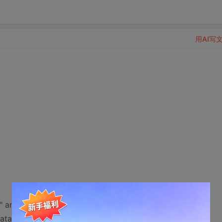
用AI写
" and &
ata)+"'"