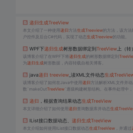
递归
生成
TreeView
本文介绍了一种使用
递归
方法
生成
Treeview
的方法，该方法
户控件及后台C#代码，实现了动态
生成
Treeview
的功能。
WPF下
递归
生成
树形数据绑定到
TreeView
上（转
该博客介绍了在WPF下将
递归
生成
的树形数据绑定到
TreeVi
为
递归
生成
树形数据，内容转载自相关博客。
java
递归
treeview
_读XML文件动态
生成
TreeVie
该博客介绍了如何在Java中使用
递归
方法解析XML文件并动
数`makeOut
TreeView
`逐级构建树形结构。在事件处理中，
化树结构的转换。
递归
，根据查询结果动态
生成
TreeView
本文详细介绍了如何使用
递归
查询数据库并动态
生成
TreeVi
IList接口数据动态、
递归
生成
TreeView
本文介绍如何使用IList接口数据动态
生成
TreeView
，并通过