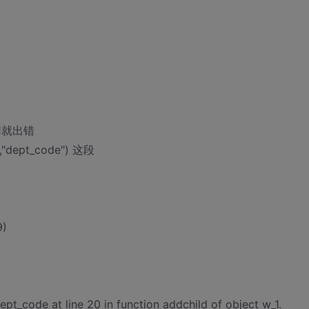
用就出错
1,"dept_code") 这段
9)
ept_code at line 20 in function addchild of object w_1.