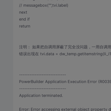
// messagebox("",tvi.label)
next
end if
return
注明： 如果把自调用屏蔽了完全没问题，一用自调
错误出现在 tvi.data = dw_temp.getitemstring(li_i
---------------------------
PowerBuilder Application Execution Error (R003
---------------------------
Application terminated.
Error: Error accessing external object property d