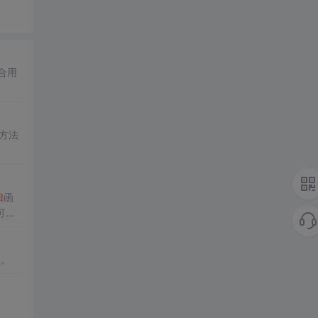
合用
方法
归
函
可视
骤。