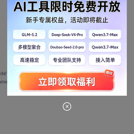
ode")
name")