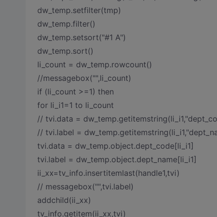
dw_temp.setfilter(tmp)
dw_temp.filter()
dw_temp.setsort("#1 A")
dw_temp.sort()
li_count = dw_temp.rowcount()
//messagebox("",li_count)
if (li_count >=1) then
for li_i1=1 to li_count
// tvi.data = dw_temp.getitemstring(li_i1,"dept_c
// tvi.label = dw_temp.getitemstring(li_i1,"dept_
tvi.data = dw_temp.object.dept_code[li_i1]
tvi.label = dw_temp.object.dept_name[li_i1]
ii_xx=tv_info.insertitemlast(handle1,tvi)
// messagebox("",tvi.label)
addchild(ii_xx)
tv_info.getitem(ii_xx,tvi)