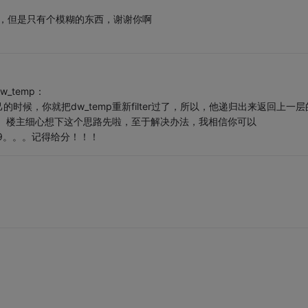
，但是只有个模糊的东西，谢谢你啊
_temp：
候，你就把dw_temp重新filter过了，所以，他递归出来返回上一层
返回。楼主细心想下这个思路先啦，至于解决办法，我相信你可以
49。。。记得给分！！！