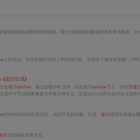
能够有效地实现网站导航功能。通过创建特定的数据库表并填充数据，结
）
ew
上的方法。包含前端代码插入和后端代码，还给出了最终效果图，代码
w
(
递归
生成
)
态
生成
TreeView
。通过加载XML文件，初始化
TreeView
节点，并利用
递
设置叶子节点的图像索引并展开根节点，实现从Excel导出的XML文档到
ew
控件的C#代码实现过程，包括节点的创建、过滤、
递归
调用等关键步
递归
实现多级菜单填充。