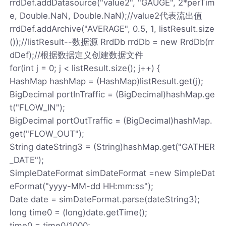
rrdDef.addDatasource("value2", "GAUGE", 2*perTim
e, Double.NaN, Double.NaN);//value2代表流出值
rrdDef.addArchive("AVERAGE", 0.5, 1, listResult.size
());//listResult--数据源 RrdDb rrdDb = new RrdDb(rr
dDef);//根据数据定义创建数据文件
for(int j = 0; j < listResult.size(); j++) {
HashMap hashMap = (HashMap)listResult.get(j);
BigDecimal portInTraffic = (BigDecimal)hashMap.ge
t("FLOW_IN");
BigDecimal portOutTraffic = (BigDecimal)hashMap.
get("FLOW_OUT");
String dateString3 = (String)hashMap.get("GATHER
_DATE");
SimpleDateFormat simDateFormat =new SimpleDat
eFormat("yyyy-MM-dd HH:mm:ss");
Date date = simDateFormat.parse(dateString3);
long time0 = (long)date.getTime();
time0 = time0/1000;