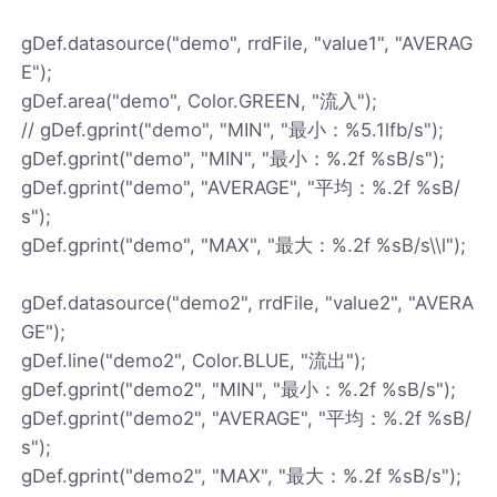
gDef.datasource("demo", rrdFile, "value1", "AVERAG
E");
gDef.area("demo", Color.GREEN, "流入");
// gDef.gprint("demo", "MIN", "最小：%5.1lfb/s");
gDef.gprint("demo", "MIN", "最小：%.2f %sB/s");
gDef.gprint("demo", "AVERAGE", "平均：%.2f %sB/
s");
gDef.gprint("demo", "MAX", "最大：%.2f %sB/s\\l");
gDef.datasource("demo2", rrdFile, "value2", "AVERA
GE");
gDef.line("demo2", Color.BLUE, "流出");
gDef.gprint("demo2", "MIN", "最小：%.2f %sB/s");
gDef.gprint("demo2", "AVERAGE", "平均：%.2f %sB/
s");
gDef.gprint("demo2", "MAX", "最大：%.2f %sB/s");