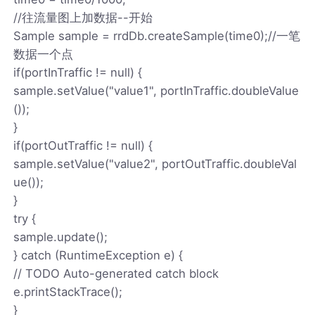
//往流量图上加数据--开始
Sample sample = rrdDb.createSample(time0);//一笔
数据一个点
if(portInTraffic != null) {
sample.setValue("value1", portInTraffic.doubleValue
());
}
if(portOutTraffic != null) {
sample.setValue("value2", portOutTraffic.doubleVal
ue());
}
try {
sample.update();
} catch (RuntimeException e) {
// TODO Auto-generated catch block
e.printStackTrace();
}