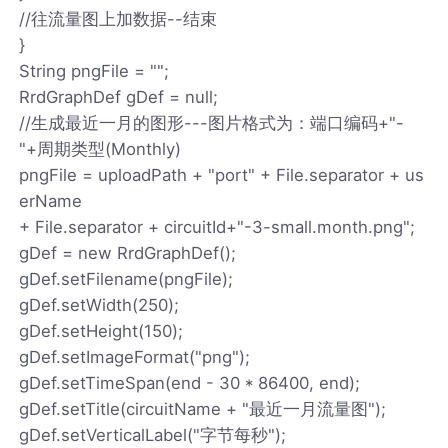
//往流量图上加数据--结束
}
String pngFile = "";
RrdGraphDef gDef = null;
//生成最近一月的图形---图片格式为：端口编码+"-
"+周期类型(Monthly)
pngFile = uploadPath + "port" + File.separator + us
erName
+ File.separator + circuitId+"-3-small.month.png";
gDef = new RrdGraphDef();
gDef.setFilename(pngFile);
gDef.setWidth(250);
gDef.setHeight(150);
gDef.setImageFormat("png");
gDef.setTimeSpan(end - 30 * 86400, end);
gDef.setTitle(circuitName + "最近一月流量图");
gDef.setVerticalLabel("字节每秒");