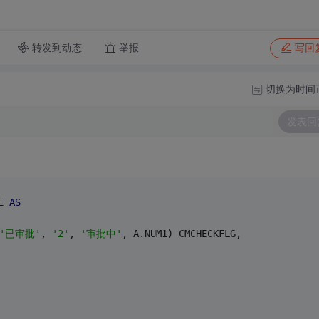
转发到动态
举报
写回
切换为时间
发表回
E 
AS
'已审批'
, 
'2'
, 
'审批中'
, A.NUM1) CMCHECKFLG,