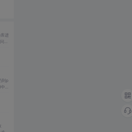
e库进
扔到p
l中连
数