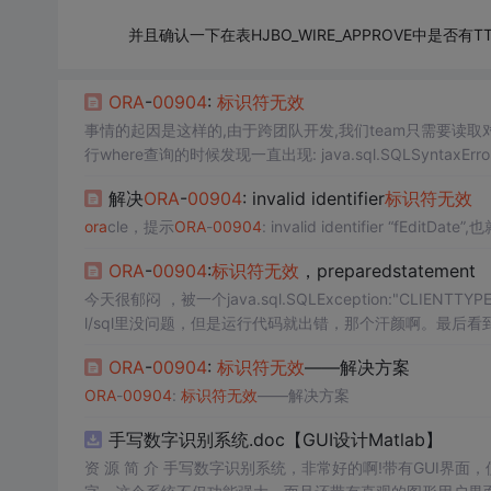
并且确认一下在表HJBO_WIRE_APPROVE中是否有TT
ORA
-
00904
:
标识符
无效
事情的起因是这样的,由于跨团队开发,我们team只需要读取对应O
行where查询的时候发现一直出现: java.sql.SQLSyntaxErrorE
首先想到的是实体与数据库字段是否对应 未出现异常,将console打印出来的数
解决
ORA
-
00904
: invalid identifier
标识符
无效
有限,仔细核对发现别的团队使用
ora
cle，提示
ORA
-
00904
: invalid identifier “fEditDate”
ORA
-
00904
:
标识符
无效
，preparedstatement
今天很郁闷 ，被一个java.sql.SQLException:"CLIENTTYP
l/sql里没问题，但是运行代码就出错，那个汗颜啊。最后看到
接了不同的库。mark,一下以后小心。 另外，用preprestateme
ORA
-
00904
:
标识符
无效
——解决方案
ORA
-
00904
:
标识符
无效
——解决方案
手写数字识别系统.doc【GUI设计Matlab】
资 源 简 介 手写数字识别系统，非常好的啊!带有GUI界面