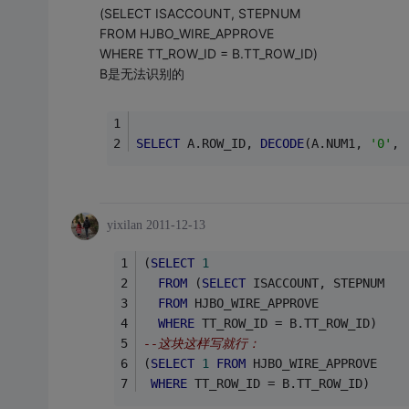
(SELECT ISACCOUNT, STEPNUM
FROM HJBO_WIRE_APPROVE
WHERE TT_ROW_ID = B.TT_ROW_ID)
B是无法识别的
SELECT
 A.ROW_ID, 
DECODE
(A.NUM1, 
'0'
, 
yixilan
2011-12-13
(
SELECT
1
FROM
 (
SELECT
 ISACCOUNT, STEPNUM
FROM
 HJBO_WIRE_APPROVE
WHERE
 TT_ROW_ID = B.TT_ROW_ID) 
--这块这样写就行：
(
SELECT
1
FROM
 HJBO_WIRE_APPROVE
WHERE
 TT_ROW_ID = B.TT_ROW_ID)