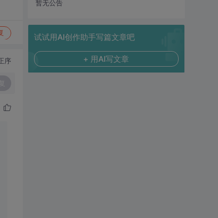
暂无公告
复
试试用AI创作助手写篇文章吧
+ 用AI写文章
正序
复