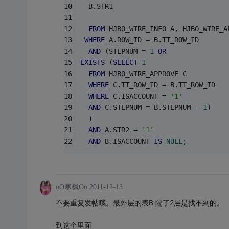
  B.STR1
FROM
 HJBO_WIRE_INFO A, HJBO_WIRE_A
WHERE
 A.ROW_ID = B.TT_ROW_ID
AND
 (STEPNUM = 
1
OR
EXISTS
 (
SELECT
1
FROM
 HJBO_WIRE_APPROVE C
WHERE
 C.TT_ROW_ID = B.TT_ROW_ID 
WHERE
 C.ISACCOUNT = 
'1'
AND
 C.STEPNUM = B.STEPNUM - 
1
)
  )
AND
 A.STR2 = 
'1'
AND
 B.ISACCOUNT 
IS
NULL
;
oO寒枫Oo
2011-12-13
不要重复发帖哦。最外层的表B 隔了2层是找不到的。
到这个里面