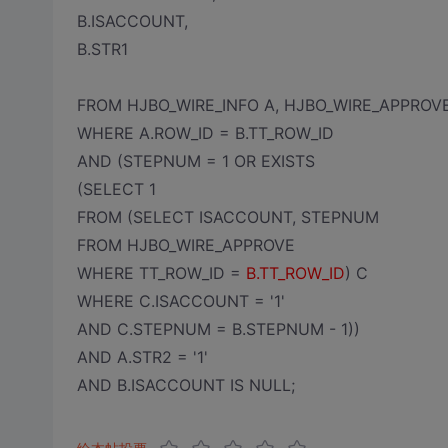
B.ISACCOUNT,
B.STR1
FROM HJBO_WIRE_INFO A, HJBO_WIRE_APPROVE
WHERE A.ROW_ID = B.TT_ROW_ID
AND (STEPNUM = 1 OR EXISTS
(SELECT 1
FROM (SELECT ISACCOUNT, STEPNUM
FROM HJBO_WIRE_APPROVE
WHERE TT_ROW_ID =
B.TT_ROW_ID
) C
WHERE C.ISACCOUNT = '1'
AND C.STEPNUM = B.STEPNUM - 1))
AND A.STR2 = '1'
AND B.ISACCOUNT IS NULL;