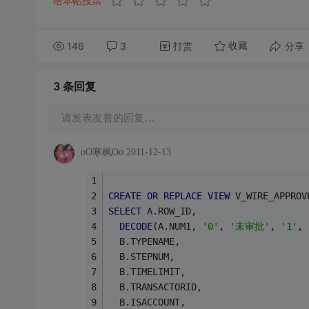
给本帖投票
146
3
打赏
分享
收藏
3 条
回复
请发表友善的回复…
oO寒枫Oo
2011-12-13
CREATE
OR
REPLACE
VIEW
 V_WIRE_APPROV
SELECT
 A.ROW_ID,
DECODE
(A.NUM1, 
'0'
, 
'未审批'
, 
'1'
, 
  B.TYPENAME,
  B.STEPNUM,
  B.TIMELIMIT,
  B.TRANSACTORID,
  B.ISACCOUNT,