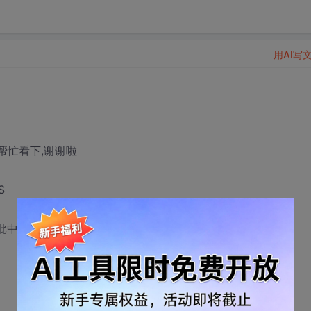
用AI写
请专家帮忙看下,谢谢啦
S
 '审批中', A.NUM1) CMCHECKFLG,