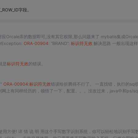
_ROW_ID字段。
rcale库的数据即可,没有其它权限,那么问题来了 mybatis集成Orcal
xception:
ORA
-
00904
: “BRAND”:
标识符
无效
解决思路 一般出现这样问题
据放到Orcale库中跑看是否正常 原因 由于操作Orcale权限
,也就是
标识符
无效
的错误。
E"
ORA
-
00904
:
标识符
无效
错误给折腾得不行了。 一直找错，执行的sql
网上有同样经历的，顿悟了一下，配置。。。没改过来，java中和ps/sq
nt...
，使用方便! 详 情 说 明 用这个手写数字识别系统，你可以轻松地识别手写