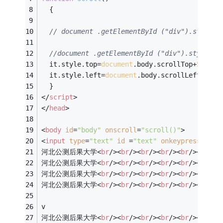
{  
// document .getElementById ("div").style .
//document .getElementById ("div").style .t
  it.style.top=
document
.body.scrollTop+
50
;
  it.style.left=
document
.body.scrollLeft;  
  }
</
script
>
</
head
>
<
body
id
=
"body"
onscroll
=
"scroll()"
>
<
input
type
=
"text"
id
 =
"text"
onkeypress
 = 
"t
河北公测后果大学
<
br
/>
<
br
/>
<
br
/>
<
br
/>
<
br
/>
<
br
/>
<
河北公测后果大学
<
br
/>
<
br
/>
<
br
/>
<
br
/>
<
br
/>
<
br
/>
<
河北公测后果大学
<
br
/>
<
br
/>
<
br
/>
<
br
/>
<
br
/>
<
br
/>
<
河北公测后果大学
<
br
/>
<
br
/>
<
br
/>
<
br
/>
<
br
/>
<
br
/>
<
v
河北公测后果大学
<
br
/>
<
br
/>
<
br
/>
<
br
/>
<
br
/>
<
br
/>
<