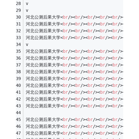
v
v
河北公测后果大学
<
br
/>
<
br
/>
<
br
/>
<
br
/>
<
br
/>
<
br
/>
<
河北公测后果大学
<
br
/>
<
br
/>
<
br
/>
<
br
/>
<
br
/>
<
br
/>
<
河北公测后果大学
<
br
/>
<
br
/>
<
br
/>
<
br
/>
<
br
/>
<
br
/>
<
河北公测后果大学
<
br
/>
<
br
/>
<
br
/>
<
br
/>
<
br
/>
<
br
/>
<
v
河北公测后果大学
<
br
/>
<
br
/>
<
br
/>
<
br
/>
<
br
/>
<
br
/>
<
河北公测后果大学
<
br
/>
<
br
/>
<
br
/>
<
br
/>
<
br
/>
<
br
/>
<
河北公测后果大学
<
br
/>
<
br
/>
<
br
/>
<
br
/>
<
br
/>
<
br
/>
<
河北公测后果大学
<
br
/>
<
br
/>
<
br
/>
<
br
/>
<
br
/>
<
br
/>
<
河北公测后果大学
<
br
/>
<
br
/>
<
br
/>
<
br
/>
<
br
/>
<
br
/>
<
河北公测后果大学
<
br
/>
<
br
/>
<
br
/>
<
br
/>
<
br
/>
<
br
/>
<
河北公测后果大学
<
br
/>
<
br
/>
<
br
/>
<
br
/>
<
br
/>
<
br
/>
<
河北公测后果大学
<
br
/>
<
br
/>
<
br
/>
<
br
/>
<
br
/>
<
br
/>
<
河北公测后果大学
<
br
/>
<
br
/>
<
br
/>
<
br
/>
<
br
/>
<
br
/>
<
河北公测后果大学
<
br
/>
<
br
/>
<
br
/>
<
br
/>
<
br
/>
<
br
/>
<
河北公测后果大学
<
br
/>
<
br
/>
<
br
/>
<
br
/>
<
br
/>
<
br
/>
<
河北公测后果大学
<
br
/>
<
br
/>
<
br
/>
<
br
/>
<
br
/>
<
br
/>
<