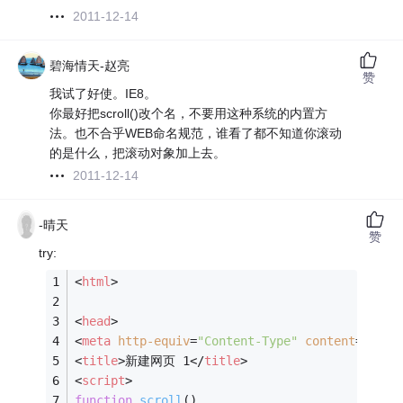
2011-12-14
碧海情天-赵亮
赞
我试了好使。IE8。
你最好把scroll()改个名，不要用这种系统的内置方
法。也不合乎WEB命名规范，谁看了都不知道你滚动
的是什么，把滚动对象加上去。
2011-12-14
-晴天
赞
try:
<
html
>
<
head
>
<
meta
http-equiv
=
"Content-Type"
content
=
"text
<
title
>
新建网页 1
</
title
>
<
script
>
function
scroll
(
)