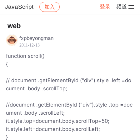
JavaScript
登录
频道
加入
帖子详情
社区
JavaScript
web
fxpbeyongman
2011-12-13
function scroll()
{
// document .getElementById ("div").style .left =do
cument .body .scrollTop;
//document .getElementById ("div").style .top =doc
ument .body .scrollLeft;
it.style.top=document.body.scrollTop+50;
it.style.left=document.body.scrollLeft;
}