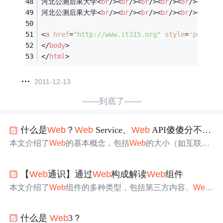
河北公测后果大学
<
br
/>
<
br
/>
<
br
/>
<
br
/>
<
br
/>
<
br
/>
<
河北公测后果大学
<
br
/>
<
br
/>
<
br
/>
<
br
/>
<
br
/>
<
br
/>
<
<
a
href
=
"http://www.it315.org"
style
=
'positio
</
body
>
</
html
>
2011-12-13
——到底了——
什么是
Web
？
Web
Service、
Web
API傻傻分不清楚？
本文介绍了
Web
的基本概念，包括
Web
的大小（如互联网
与局域网）以及HTTP协议的作用。接着解释了
Web
服务
器如何通过HTTP协议提供数据和计算资源，区分了网站、
【
Web
通识】通过
Web
构成解读
Web
组件
数据网络服务和
Web
服务。重点讲解了
Web
API，指出它
是一种远程调用服务器计算资源的方式，分为SOAP和RES
本文介绍了
Web
组件的多种类型，包括第三方内容、
Web
Tful两种风格。最后提到了RESTful API在现代
Web
API设
前端框架、
Web
应用、
Web
开发框架、
Web
服务端语言、
计中的重要地位。
Web
服务器、存储和操作系统，深入探讨了各组件的作用
什么是
Web
3？
及常见实例。