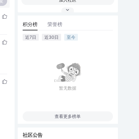
复
积分榜
荣誉榜
近7日
近30日
至今
暂无数据
查看更多榜单
社区公告