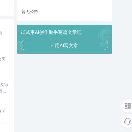
暂无公告
试试用AI创作助手写篇文章吧
内
+ 用AI写文章
还支
传及审
频
析了