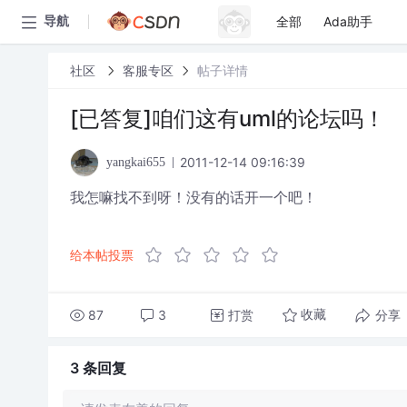
全部
Ada助手
导航
社区
客服专区
帖子详情
[已答复]咱们这有uml的论坛吗！
2011-12-14 09:16:39
yangkai655
我怎嘛找不到呀！没有的话开一个吧！
给本帖投票
87
3
打赏
分享
收藏
3 条
回复