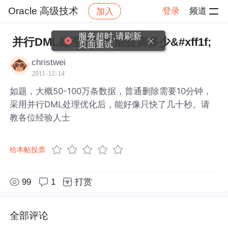
Oracle 高级技术
登录
频道
加入
帖子详情
社区
Oracle 高级技术
服务超时,请刷新
并行DML处理能使性能提高多少&#xff1f;
页面重试
christwei
2011-12-14
如题，大概50-100万条数据，普通删除需要10分钟，
采用并行DML处理优化后，能好像只快了几十秒。请
教各位经验人士
给本帖投票
99
1
打赏
全部评论