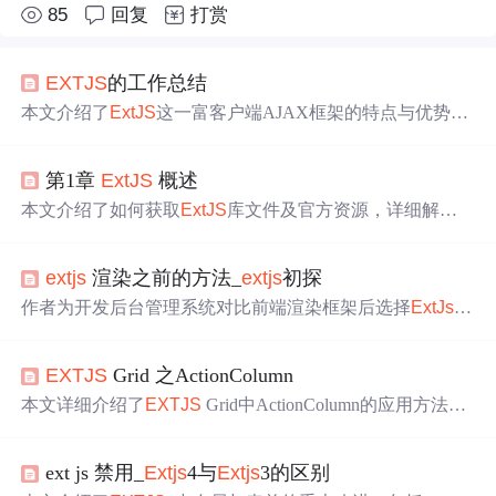
85
回复
打赏
EXTJS
的工作总结
本文介绍了
ExtJS
这一富客户端AJAX框架的特点与优势，
详细探讨了
ExtJS
的学习方法与实践经验，包括理解DO
M、Component概念，熟悉组件体系及核心控件应用，通过
第1章
ExtJS
概述
示例学习和源码研读等方式深化理解。
本文介绍了如何获取
ExtJS
库文件及官方资源，详细解析
了
ExtJS
库结构，包括适配器、核心文件等，并解答了一
些常见问题。
extjs
渲染之前的方法_
extjs
初探
作者为开发后台管理系统对比前端渲染框架后选择
ExtJs
，
介绍其上手容易、提升开发效率等优点。还阐述了
ExtJs
提
交表单的四种方式，如AJAX方式等。最后指出
ExtJs
对后
EXTJS
Grid 之ActionColumn
端友好，但数据绑定强，开发中会遇问题，使用需慎重。
本文详细介绍了
EXTJS
Grid中ActionColumn的应用方法，
包括如何创建ActionColumn、配置图标及工具提示，以及
如何通过handler响应点击事件。同时，还展示了如何根据
ext js 禁用_
Extjs
4与
Extjs
3的区别
数据动态更改ActionColumn的图标样式。