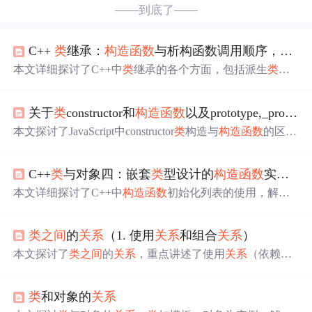
——到底了——
C++
类
继承：
构造函数
与析构函数调用顺序，派生
本文详细探讨了C++中
类
继承的各个方面，包括派生
类
构
造函数
与基
类
构造函数
的调用顺序，创建和销毁派生
类
对
象时的
构造函数
和析构函数调用流程，派生
类
与基
类
之间
关于
类
constructor和
构造函数
以及prototype,_proto_
的特殊
关系
，公有继承的特性，以及虚函数的工作原理和
注意事项。重点讲解了公有继承中的多态性和虚函数在实
本文探讨了JavaScript中constructor
类
构造与
构造函数
的区
现动态绑定中的作用。
别，包括
类
的new操作符、私有变量的使用、工厂模式与
构造函数
模式的对比。同时讲解了原型与proto_在
类
中的角
C++
类
与对象四：嵌套
类
型设计的
构造函数
实现、this指针和成员方法
色，以及实例和原型的
关系
。
本文详细探讨了C++中
构造函数
初始化列表的使用，解释
了this指针与成员方法的
关系
，包括普通成员方法、静态成
员方法及常成员方法的特点与应用。同时，文章还介绍了
类
之间
的
关系
（1. 使用
关系
和组合
关系
）
指向
类
型成员的指针的实例，涵盖了普通成员变量、静态
成员变量、普通成员方法和静态成员方法的指针使用。
本文探讨了
类
之间
的
关系
，重点讲述了使用
关系
（依赖
关
系
）和组合
关系
（关联
关系
）。使用
关系
表现为一个
类
使
用另一个
类
的功能，是临时性的。而组合
关系
则是一个
类
类
和对象的
关系
包含另一个
类
的对象作为其成员，形成长期的
关系
。文中