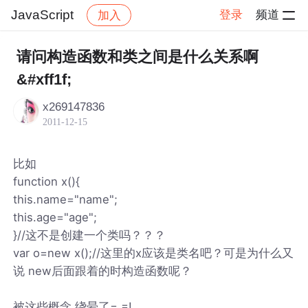
JavaScript
登录
频道
加入
帖子详情
社区
JavaScript
请问构造函数和类之间是什么关系啊
&#xff1f;
x269147836
2011-12-15
比如
function x(){
this.name="name";
this.age="age";
}//这不是创建一个类吗？？？
var o=new x();//这里的x应该是类名吧？可是为什么又
说 new后面跟着的时构造函数呢？
被这些概念 绕晕了= =!