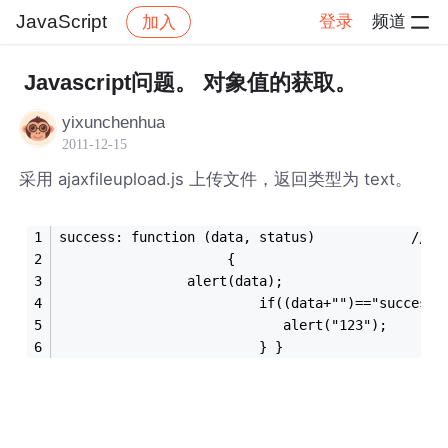
JavaScript
登录
频道
加入
帖子详情
社区
JavaScript
Javascript问题。 对象值的获取。
yixunchenhua
2011-12-15
采用 ajaxfileupload.js 上传文件，返回类型为 text。
success: function (data, status)           
		             {      
				alert(data);
		                 if((data+"")=="success"
		                	alert("123");
		                 } }