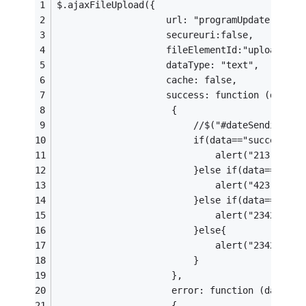
$.ajaxFileUpload({
					url: "programUpdate.do
					secureuri:false,
					fileElementId:"uploadFile
					dataType: "text",
					cache: false,
					success: function (
		             {      
						 //$("#dateSending
						 if(data=="success"){
							 alert("213");
						 }else if(data=="err
							 alert("423");
						 }else if(data=="fil
							 alert("234234");
						 }else{
							 alert("23423423
						 }
		             },
		             error: function (dat
		             {