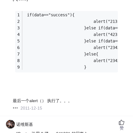
 if(data=="success"){
							 alert("213");
						 }else if(data=="err
							 alert("423");
						 }else if(data=="fil
							 alert("234234");
						 }else{
							 alert("23423423
						 }
最后一个alert（） 执行了。。。
2011-12-15
诺维斯基
赞