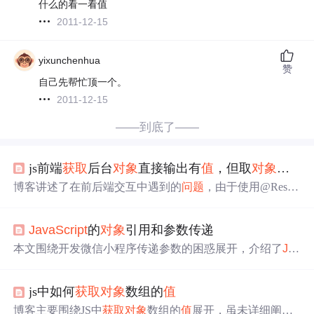
什么的看一看值
2011-12-15
yixunchenhua
赞
自己先帮忙顶一个。
2011-12-15
——到底了——
js前端
获取
后台
对象
直接输出有
值
，但取
对象
属性为u
博客讲述了在前后端交互中遇到的
问题
，由于使用@RestC
ontroller注解，返回的JSON数据在前端无法直接读取，需
要通过JSON.parse()进行转换。同时，由于返回的是
对象
列
JavaScript
的
对象
引用和参数传递
表，需遍历或指定下标
获取
属性。正确做法演示了如何解
析并访问列表中
对象
的属性。
本文围绕开发微信小程序传递参数的困惑展开，介绍了
Jav
aScript
中
对象
引用和参数传递的
问题
。当给
对象
赋
值
时，J
S会自动添加属性。
对象
通过引用传递，将
对象
传给函数
js中如何
获取
对象
数组的
值
时，传递的是引用而非副本，函数内修改属性会影响原
对
象
，解释了参数赋
值
与传入
对象
获取
值
的原理。
博客主要围绕JS中
获取
对象
数组的
值
展开，虽未详细阐述