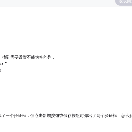
发表回
 面板中，找到需要设置不能为空的列，
 ''
！'
弹了一个验证框，但点击新增按钮或保存按钮时弹出了两个验证框，怎么