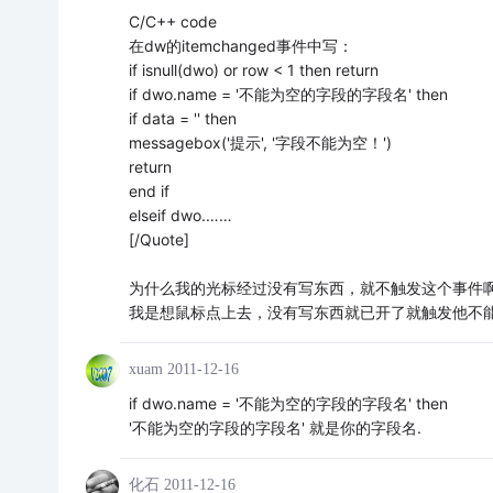
C/C++ code
在dw的itemchanged事件中写：
if isnull(dwo) or row < 1 then return
if dwo.name = '不能为空的字段的字段名' then
if data = '' then
messagebox('提示', '字段不能为空！')
return
end if
elseif dwo.……
[/Quote]
为什么我的光标经过没有写东西，就不触发这个事件
我是想鼠标点上去，没有写东西就已开了就触发他不
xuam
2011-12-16
if dwo.name = '不能为空的字段的字段名' then
'不能为空的字段的字段名' 就是你的字段名.
化石
2011-12-16