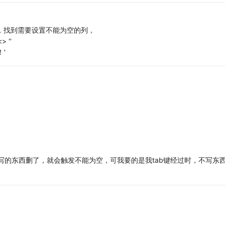
 面板中，找到需要设置不能为空的列，
 ''
！'
写的东西删了，就会触发不能为空，可我要的是我tab键经过时，不写东