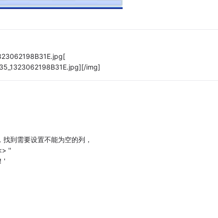
1323062198B31E.jpg[
635_1323062198B31E.jpg][/img]
 面板中，找到需要设置不能为空的列，
 ''
！'