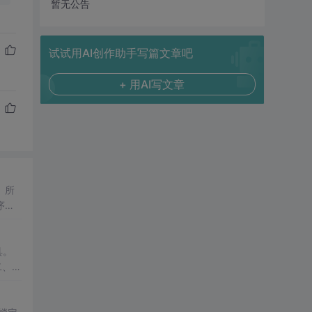
暂无公告
试试用AI创作助手写篇文章吧
+ 用AI写文章
。所
序查
内容
具。
二、数
数据