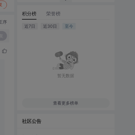
复
积分榜
荣誉榜
正序
近7日
近30日
至今
复
暂无数据
查看更多榜单
社区公告