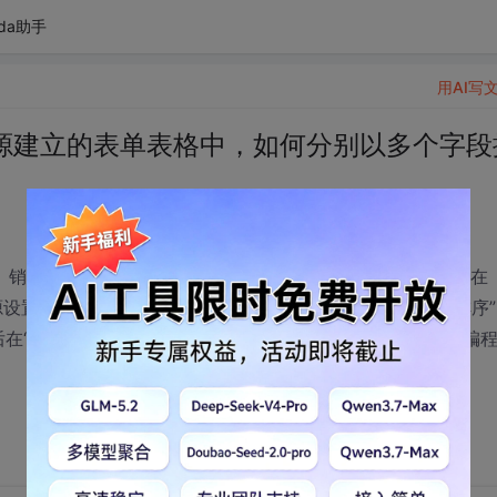
da助手
用AI写
据源建立的表单表格中，如何分别以多个字段
期、销售金额、销售数量、销售利润、序号，以此表为数据源，在
据源设置了表单表格，在该表单中分别有命令按钮“按销售金额排序”
序后在“序号”列中自动填入顺序号。敬向电脑专家请教，应如何编