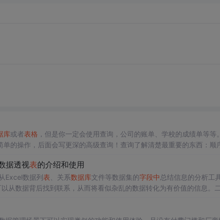
据库
或者
表
格
，但是你一定会使用查询，公司的账单、学校的成绩单等等
简单的操作，后面会写更深的高级查询！查询了解清楚最重要的东西：顺
能很快上手，从上到下首先是找出这张
表
from
表
，然后想要这张
表
的某些
于数据透视
表
的介绍和使用
；
Excel数据列
表
、关系
数据库
文件等数据集的
字段
中
总结信息的分析工
可以从数据背后找到联系，从而将看似杂乱的数据转化为有价值的信息。
通过简单的布局改变，全方位、多角度、动态地统计和分析数据，从大量