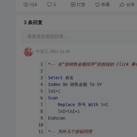
124
3
打赏
分享
收藏
3 条
回复
请发表友善的回复…
十豆三
2011-12-16
*
-- 在“按销售金额排序”的按钮的 Click 
Select
 表名
Index
On
 销售金额 
To
 SY
lnI=
1
Scan
Replace
 序号 
With
 lnI
	lnI=lnI+
1
Endscan
*
-- 另外几个按钮同理