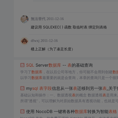
無法替代
2011-12-16
建议用 SQLEXEC( ) 函数 取临时表 绑定到表格
dfwxj
2011-12-16
楼上正解（为了凑足长度）
SQL
Server
数据库
--
表
的基础查询
学习了
数据库
，在以后公司等地方，你可能不会用到创建
数
以学习
数据库
最重要的就是会查询，本章的查询只是一个很
询的基础语言其实很简单，只需要这些语法的顺序和语句就
my
sql
表
字段
信息从一张
表
迁移到另一张
表
_关
select sno...，或者总分、个数等聚合函数、前几名top语句
基础认知和操作：一、数据透视
表
的概念 数据透视
表
是用来从
所谓“透视”，可以理解为对原始数据具有透视功能，也就是
据透视
表
的功能 数据透视
表
因具有强大的交互性，可以通过
使用 NocoDB 一键将各种
数据库
转换为智能
表
格
中
快速提取有价值信息...