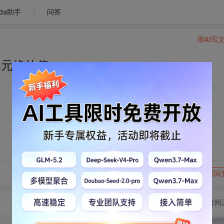
da助手
问答
用AI写
中单元格的值
转发到动态
举报
写回
切换为时间