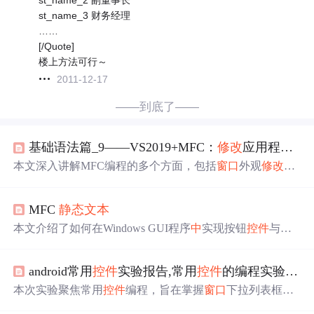
st_name_3 财务经理
……
[/Quote]
楼上方法可行～
2011-12-17
——到底了——
基础语法篇_9——VS2019+MFC：
修改
应用程序
窗
本文深入讲解MFC编程的多个方面，包括
窗口
外观
修改
、
图标动画、工具栏与状态栏定制、进度显示及启动画面实
现。详述了如何通过
修改
窗口
类、使用定时器和全局函数
MFC
静态
文本
实现图标动态变化，探讨了工具栏创建、状态栏与进度栏
编程细节，以及如何在状态栏显示鼠标位置，最后介绍了
本文介绍了如何在Windows GUI程序
中
实现按钮
控件
与
静
启动画面的实现方法。
态
文本
控件
的交互。通过添加变量和
修改
控件
ID，使得按
钮点击能改变
文本
内容，并展示了获取
文本
信息的方法。
android常用
控件
实验报告,常用
控件
的编程实验报告
此外，还讲解了如何在
静态
文本
控件
中
设置图片，包括调
整
控件
样式和加载位图。
本次实验聚焦常用
控件
编程，旨在掌握
窗口
下拉列表框等
常用
控件
使用、
窗口
控件
齐整性操纵及Tab顺序设置，还有