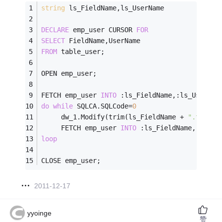
string
 ls_FieldName,ls_UserName
DECLARE
 emp_user CURSOR 
FOR
SELECT
 FieldName,UserName
FROM
 table_user;
OPEN emp_user;
FETCH emp_user 
INTO
 :ls_FieldName,:ls_UserNam
do
while
 SQLCA.SQLCode=
0
     dw_1.Modify(trim(ls_FieldName + 
".text='
     FETCH emp_user 
INTO
 :ls_FieldName,:ls_Us
loop
CLOSE emp_user;
2011-12-17
yyoinge
赞