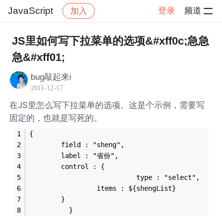
JavaScript
登录
频道
加入
帖子详情
社区
JavaScript
JS里如何写下拉菜单的选项&#xff0c;急急
急&#xff01;
bug敲起来i
2011-12-17
在JS里怎么写下拉菜单的选项。这是个示例，需要写
固定的，也就是写死的。
{
		field : "sheng",
		label : "省份",
		control : {
                           type : "select",
		         items : ${shengList}
		}
	      }