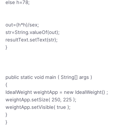
else h=78;
out=(h*h)/sex;
str=String.valueOf(out);
resultText.setText(str);
}
public static void main ( String[] args )
{
IdealWeight weightApp = new IdealWeight() ;
weightApp.setSize( 250, 225 );
weightApp.setVisible( true );
}
}