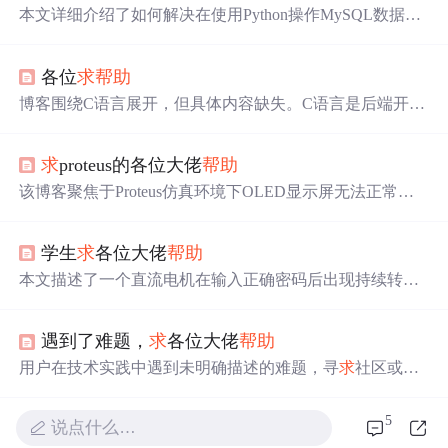
本文详细介绍了如何解决在使用Python操作MySQL数据库
时遇到的1064语法错误，并提供了Markdown编辑器的全面
使用教程，包括其新增功能和快捷键，
帮助
用户掌握高效
各位
求
帮助
编辑技巧。
博客围绕C语言展开，但具体内容缺失。C语言是后端开发
常用语言，在众多领域有广泛应用。
求
proteus的各位大佬
帮助
该博客聚焦于Proteus仿真环境下OLED显示屏无法正常点
亮的问题。作者确认硬件实物无误，但在软件仿真中始终
失败，急需解决方案。内容涉及Proteus OLED模型选型、
学生
求
各位大佬
帮助
驱动电路搭建、初始化时序配置及常见仿真不兼容原因分
析，属于嵌入式系统仿真调试典型技术场景。
本文描述了一个直流电机在输入正确密码后出现持续转动
的问题。作者怀疑可能是程序设计方面存在问题。
遇到了难题，
求
各位大佬
帮助
用户在技术实践中遇到未明确描述的难题，寻
求
社区或专
家的技术支持与解决方案。内容虽未具体说明问题细节，
但表明其属于信息技术领域内的实际开发、调试或系统运
5
说点什么…
行类问题，需结合上下文进一步定位。