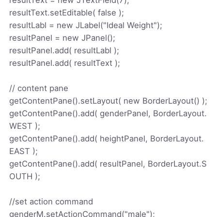
resultText.setEditable( false );
resultLabl = new JLabel("Ideal Weight");
resultPanel = new JPanel();
resultPanel.add( resultLabl );
resultPanel.add( resultText );
// content pane
getContentPane().setLayout( new BorderLayout() );
getContentPane().add( genderPanel, BorderLayout.
WEST );
getContentPane().add( heightPanel, BorderLayout.
EAST );
getContentPane().add( resultPanel, BorderLayout.S
OUTH );
//set action command
genderM.setActionCommand("male");