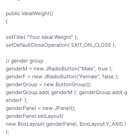
public IdealWeight()
{
setTitle( "Your Ideal Weight" );
setDefaultCloseOperation( EXIT_ON_CLOSE );
// gender group
genderM = new JRadioButton("Male", true );
genderF = new JRadioButton("Female", false );
genderGroup = new ButtonGroup();
genderGroup.add( genderM ); genderGroup.add( g
enderF );
genderPanel = new JPanel();
genderPanel.setLayout(
new BoxLayout( genderPanel, BoxLayout.Y_AXIS )
);