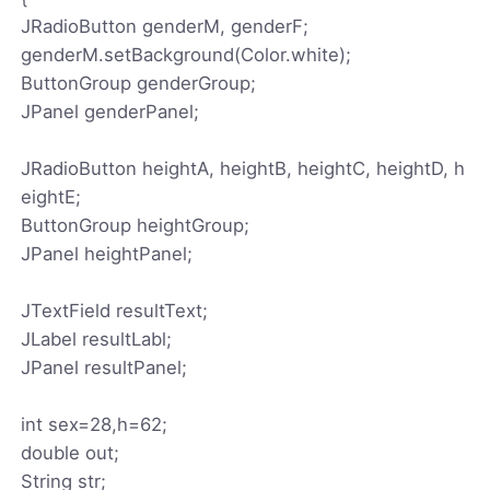
JRadioButton genderM, genderF;
genderM.setBackground(Color.white);
ButtonGroup genderGroup;
JPanel genderPanel;
JRadioButton heightA, heightB, heightC, heightD, h
eightE;
ButtonGroup heightGroup;
JPanel heightPanel;
JTextField resultText;
JLabel resultLabl;
JPanel resultPanel;
int sex=28,h=62;
double out;
String str;