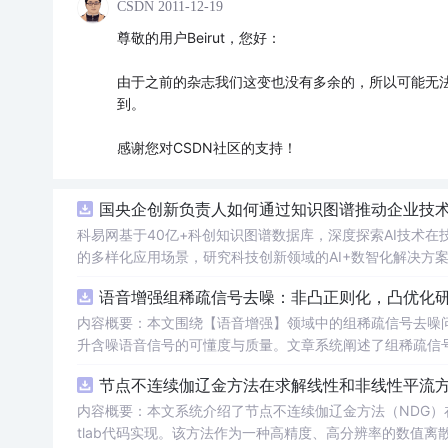
CSDN
2011-12-19
尊敬的用户Beirut，您好：
由于之前的杂志我们这变也没有多余的，所以可能无
到。
感谢您对CSDN社区的支持！
国央企创新负责人如何通过知识图谱推动企业技术创
科易网基于40亿+科创知识图谱数据库，深度探索AI技术
的多样化应用场景，研究科技创新领域的AI+数智化解决方
语音增强组稀疏信号去噪：非凸正则化，凸优化研究
内容概要：本文围绕【语音增强】领域中的组稀疏信号去噪
升含噪语音信号的可懂度与质量。文章系统阐述了组稀疏信
正则化在稀疏表达上的局限性，并采用高效的凸优化算法保障
节点不连续伽辽金方法在求解线性和非线性平流方程
语音信号预处理、稀疏系数求解、去噪重构等关键环节，并
数学可处理性的同时显著增强了去噪性能，尤其适用于低信噪比环境下的语音恢复任务。; 
内容概要：本文系统介绍了节点不连续伽辽金方法（NDG）
理论基础，熟悉稀疏表示与最优化方法，且拥有Matlab
tlab代码实现。该方法作为一种高精度、高分辨率的数值