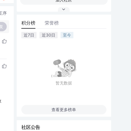
正序
积分榜
荣誉榜
复
近7日
近30日
至今
暂无数据
收
查看更多榜单
社区公告