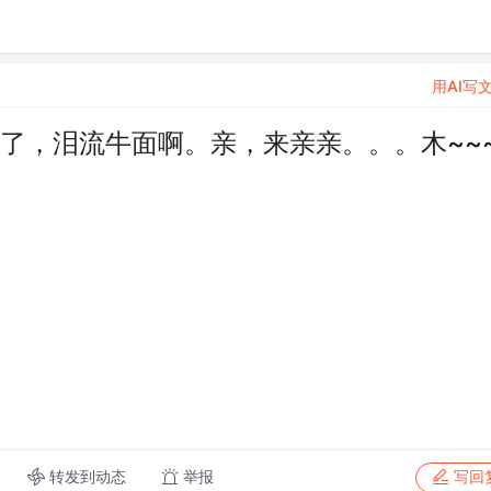
用AI写
志了，泪流牛面啊。亲，来亲亲。。。木~~
转发到动态
举报
写回