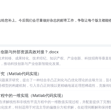
法给您补上。今后我们会尽量做好杂志的邮寄工作，争取让每个版主都能
新与外部资源高效对接？.docx
在技术转移、成果转化、技术经纪、知识产权、产业创新、科技招商等垂直
案，推动科技创新与产业创新智能化发展。
（Matlab代码实现）
问题展开研究，提出了一种结合非凸正则化与凸优化理论的去噪方法，旨
号模型的构建机制，引入非凸正则项以更精确地逼近理想稀疏性，克服传
模型求解的稳定性与收敛性。整个算法流程在Matlab平台上完整实现，
中的一维实现（Matlab代码实现）
配套提供可复现的代码资源，便于研究人员进一步验证与拓展。该方法在
适合人群：具备一定信号与系统、数字信号处理
在求解线性和非线性平流方程中的一维数值实现过程，并配套提供了完整
编程能力的研究生、科研人员及从事语音增强、音频工程、通信系统等相关领
离散化技术，特别适用于对流主导的偏微分方程求解，在处理间断解和保持