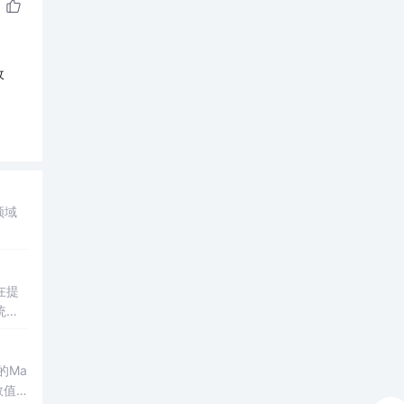
收
领域
在提
统凸
涵盖
保留
的Ma
域的
数值