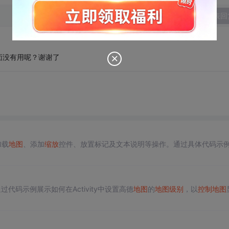
发表回
面没有用呢？谢谢了
加载
地图
、添加
缩放
控件、放置标记及文本说明等操作。通过具体代码示
过代码示例展示如何在Activity中设置高德
地图
的
地图
级别
，以
控制
地图