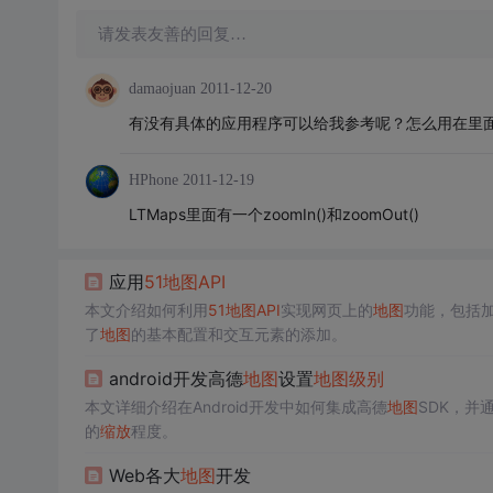
请发表友善的回复…
damaojuan
2011-12-20
有没有具体的应用程序可以给我参考呢？怎么用在里
HPhone
2011-12-19
LTMaps里面有一个zoomIn()和zoomOut()
应用
51
地图
API
本文介绍如何利用
51
地图
API
实现网页上的
地图
功能，包括
了
地图
的基本配置和交互元素的添加。
android开发高德
地图
设置
地图
级别
本文详细介绍在Android开发中如何集成高德
地图
SDK，并通
的
缩放
程度。
Web各大
地图
开发