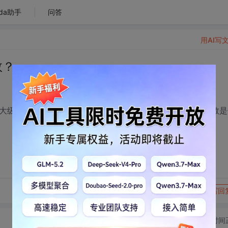
da助手
问答
用AI写
数？
大级别就有显示，急需高手告诉我51里面控制缩放级别的函数是
转发到动态
举报
写回
切换为时间