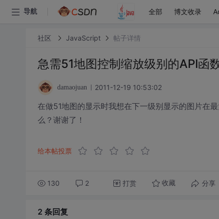
全部
博文收录
A
导航
社区
JavaScript
帖子详情
急需51地图控制缩放级别的API函
2011-12-19 10:53:02
damaojuan
在做51地图的显示时我想在下一级别显示的图片在最
么？谢谢了！
给本帖投票
130
2
打赏
分享
收藏
2 条
回复