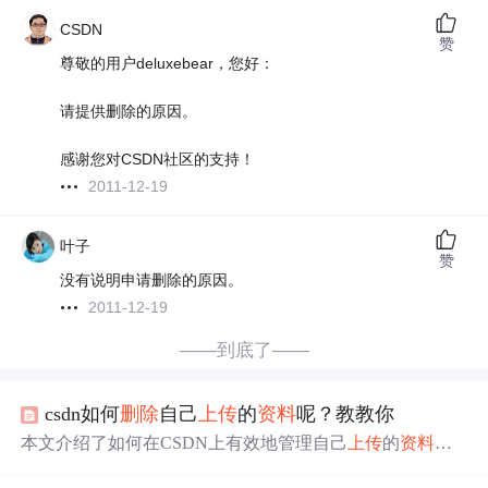
CSDN
赞
尊敬的用户deluxebear，您好：
请提供删除的原因。
感谢您对CSDN社区的支持！
2011-12-19
叶子
赞
没有说明申请删除的原因。
2011-12-19
——到底了——
csdn如何
删除
自己
上传
的
资料
呢？教教你
本文介绍了如何在CSDN上有效地管理自己
上传
的
资料
，
包括查看
资料
明细及
删除
操作的具体步骤。